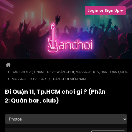
Login or Sign Up
DÂN CHƠI VIỆT NAM – REVIEW ĂN CHƠI, MASSAGE, KTV, BAR TOÀN QUỐC
MASSAGE - KTV - BAR
DÂN CHƠI NIỀM NAM
Đi Quận 11, Tp.HCM chơi gì ? (Phần
2: Quán bar, club)