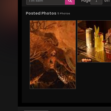
Page
of
1
Posted Photos
5
Photos