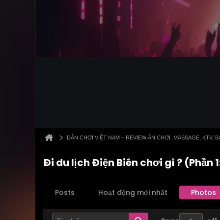
DÂN CHƠI VIỆT NAM – REVIEW ĂN CHƠI, MASSAGE, KTV,
Đi du lịch Điện Biên chơi gì ? (Phần
Posts
Hoạt động mới nhất
Photos