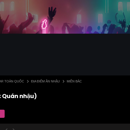
 BAR TOÀN QUỐC
ĐỊA ĐIỂM ĂN NHẬU
MIỀN BẮC
 1: Quán nhậu)