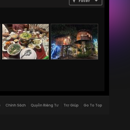
Filter
ệ
Chính Sách
Quyền Riêng Tư
Trợ Giúp
Go To Top