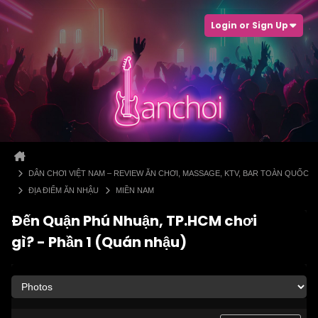
Login or Sign Up
DÂN CHƠI VIỆT NAM – REVIEW ĂN CHƠI, MASSAGE, KTV, BAR TOÀN QUỐC
ĐỊA ĐIỂM ĂN NHẬU
MIỀN NAM
Đến Quận Phú Nhuận, TP.HCM chơi
gì? - Phần 1 (Quán nhậu)