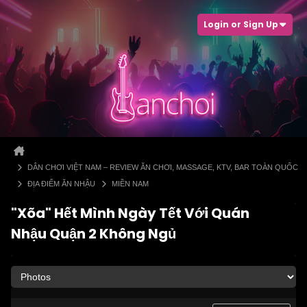
Login or Sign Up
DÂN CHƠI VIỆT NAM – REVIEW ĂN CHƠI, MASSAGE, KTV, BAR TOÀN QUỐC
ĐỊA ĐIỂM ĂN NHẬU
MIỀN NAM
"Xõa" Hết Mình Ngày Tết Với Quán
Nhậu Quận 2 Không Ngủ