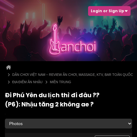
Login or Sign Up
DÂN CHƠI VIỆT NAM – REVIEW ĂN CHƠI, MASSAGE, KTV, BAR TOÀN QUỐC
ĐỊA ĐIỂM ĂN NHẬU
MIỀN TRUNG
Đi Phú Yên du lịch thì đi đâu ??
(P6): Nhậu tăng 2 không ae ?