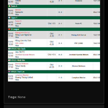
Tags:
None