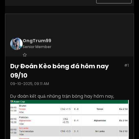
OngTrum99
Senior Member
Join Date:
Jul 2025
Dự Đoán Kèo bóng đá hôm nay
#1
Posts:
4305
09/10
09-10-2025, 09:11 AM
Dự đoán kết quả những trận bóng hay hôm nay,