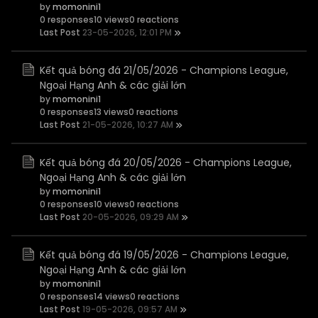
by
momonini1
0 responses
10 views
0 reactions
Last Post
23-05-2026, 12:01 PM
Kết quả bóng đá 21/05/2026 - Champions League,
Ngoại Hạng Anh & các giải lớn
by
momonini1
0 responses
13 views
0 reactions
Last Post
21-05-2026, 10:27 AM
Kết quả bóng đá 20/05/2026 - Champions League,
Ngoại Hạng Anh & các giải lớn
by
momonini1
0 responses
10 views
0 reactions
Last Post
20-05-2026, 09:29 AM
Kết quả bóng đá 19/05/2026 - Champions League,
Ngoại Hạng Anh & các giải lớn
by
momonini1
0 responses
14 views
0 reactions
Last Post
19-05-2026, 09:57 AM