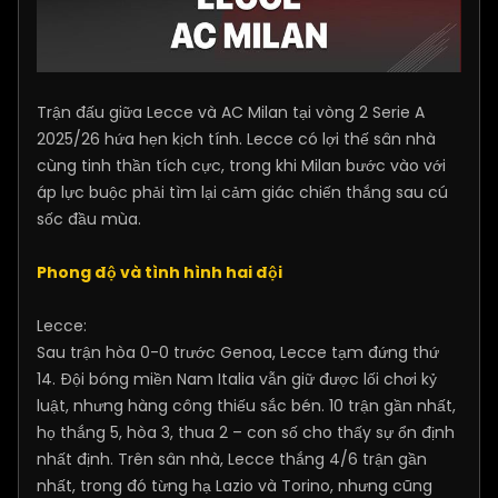
Trận đấu giữa Lecce và AC Milan tại vòng 2 Serie A
2025/26 hứa hẹn kịch tính. Lecce có lợi thế sân nhà
cùng tinh thần tích cực, trong khi Milan bước vào với
áp lực buộc phải tìm lại cảm giác chiến thắng sau cú
sốc đầu mùa.
Phong độ và tình hình hai đội
Lecce:
Sau trận hòa 0-0 trước Genoa, Lecce tạm đứng thứ
14. Đội bóng miền Nam Italia vẫn giữ được lối chơi kỷ
luật, nhưng hàng công thiếu sắc bén. 10 trận gần nhất,
họ thắng 5, hòa 3, thua 2 – con số cho thấy sự ổn định
nhất định. Trên sân nhà, Lecce thắng 4/6 trận gần
nhất, trong đó từng hạ Lazio và Torino, nhưng cũng