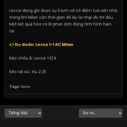
Lecce đang giữ được sự lì lợm và có điểm tựa sân nhà,
trong khi Milan cần thời gian để lấy lại nhịp độ thi đấu.
Một kết quả hòa có lẽ phản ánh đúng tình hình hiện
tại.
👉 Dự đoán: Lecce 1-1 AC Milan
Kèo châu Á: Lecce +3/4
Kèo tài xỉu: Xỉu 2.25
Tags:
None