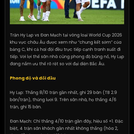
Trận Hy Lạp vs Đan Mạch tại vòng loại World Cup 2026
khu vực châu Âu được xem như “chung kết sớm” của
bảng C, khi cả hai đội đều trực tiếp cạnh tranh suất đi
tiếp. Với lợi thế sân nhà cùng phong độ bùng nổ, Hy Lạp
đang nắm ưu thế rõ rệt so với đại diện Bắc Âu.
Phong độ và đối đầu
Hy Lạp: Thắng 8/10 trận gần nhất, ghi 29 bàn (TB 2.9
bàn/trận), thủng lưới 9. Trên sân nhà, họ thắng 4/6
trận, ghi 15 bàn.
Đan Mạch: Chỉ thắng 4/10 trận gần đây, hiệu số +1. Đặc
biệt, 4 trận sân khách gần nhất không thắng (hòa 2,