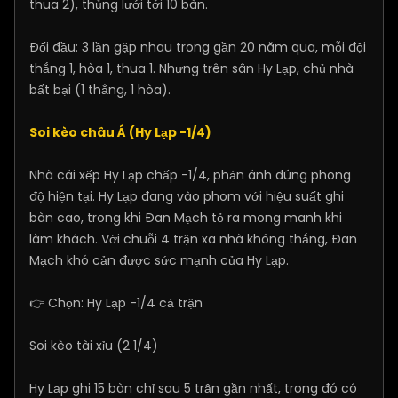
thua 2), thủng lưới tới 10 bàn.
Đối đầu: 3 lần gặp nhau trong gần 20 năm qua, mỗi đội
thắng 1, hòa 1, thua 1. Nhưng trên sân Hy Lạp, chủ nhà
bất bại (1 thắng, 1 hòa).
Soi kèo châu Á (Hy Lạp -1/4)
Nhà cái xếp Hy Lạp chấp -1/4, phản ánh đúng phong
độ hiện tại. Hy Lạp đang vào phom với hiệu suất ghi
bàn cao, trong khi Đan Mạch tỏ ra mong manh khi
làm khách. Với chuỗi 4 trận xa nhà không thắng, Đan
Mạch khó cản được sức mạnh của Hy Lạp.
👉 Chọn: Hy Lạp -1/4 cả trận
Soi kèo tài xỉu (2 1/4)
Hy Lạp ghi 15 bàn chỉ sau 5 trận gần nhất, trong đó có