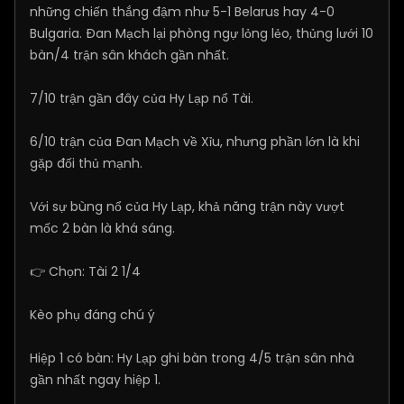
những chiến thắng đậm như 5-1 Belarus hay 4-0
Bulgaria. Đan Mạch lại phòng ngự lỏng lẻo, thủng lưới 10
bàn/4 trận sân khách gần nhất.
7/10 trận gần đây của Hy Lạp nổ Tài.
6/10 trận của Đan Mạch về Xỉu, nhưng phần lớn là khi
gặp đối thủ mạnh.
Với sự bùng nổ của Hy Lạp, khả năng trận này vượt
mốc 2 bàn là khá sáng.
👉 Chọn: Tài 2 1/4
Kèo phụ đáng chú ý
Hiệp 1 có bàn: Hy Lạp ghi bàn trong 4/5 trận sân nhà
gần nhất ngay hiệp 1.