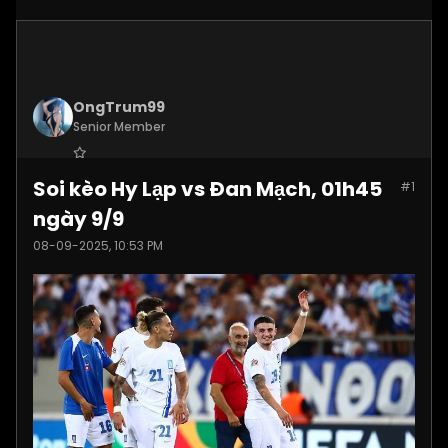
OngTrum99
Senior Member
Join Date:
Jul 2025
Soi kèo Hy Lạp vs Đan Mạch, 01h45
#1
Posts:
4305
ngày 9/9
08-09-2025, 10:53 PM