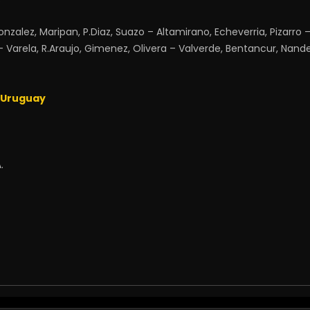
Gonzalez, Maripan, P.Diaz, Suazo – Altamirano, Echeverria, Pizarro
Varela, R.Araujo, Gimenez, Olivera – Valverde, Bentancur, Nande
2 Uruguay
.