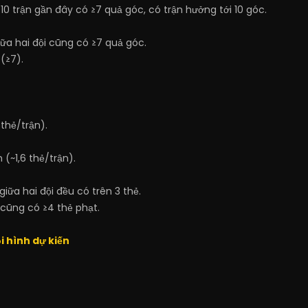
0 trận gần đây có ≥7 quả góc, có trận hưởng tới 10 góc.
iữa hai đội cũng có ≥7 quả góc.
(≥7).
 thẻ/trận).
 (~1,6 thẻ/trận).
iữa hai đội đều có trên 3 thẻ.
cũng có ≥4 thẻ phạt.
i hình dự kiến
.