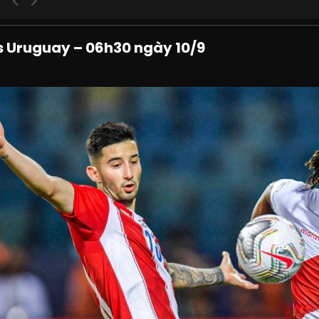
s Uruguay – 06h30 ngày 10/9