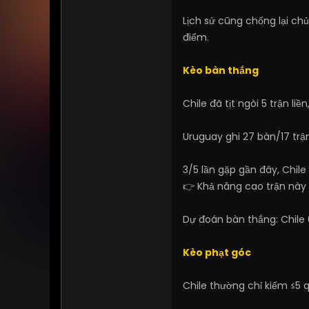
Lịch sử cũng chống lại chủ
điểm.
Kèo bàn thắng
Chile đã tịt ngòi 5 trận li
Uruguay ghi 27 bàn/17 trậ
3/5 lần gặp gần đây, Chil
👉 Khả năng cao trận này c
Dự đoán bàn thắng: Chile
Kèo phạt góc
Chile thường chỉ kiếm ≤5 