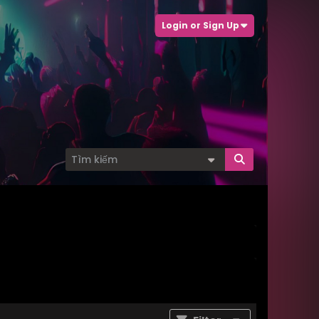
Login or Sign Up