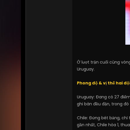
Ở lượt trận cuối cùng vòn
Uruguay.
Phong độ & vị thế hai độ
Uruguay: Đang có 27 điểm 
ghi bàn đều đặn, trong đó 
Chile: Đứng bét bảng, chỉ 
gần nhất, Chile hòa 1, thu