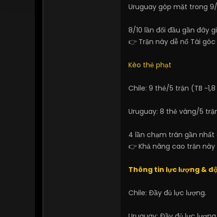
Uruguay góp mặt trong 9/1
8/10 lần đối đầu gần đây g
👉 Trận này dễ nổ Tài góc 
Kèo thẻ phạt
Chile: 9 thẻ/5 trận (TB ~1,8
Uruguay: 8 thẻ vàng/5 trận
4 lần chạm trán gần nhất g
👉 Khả năng cao trận này 
Thông tin lực lượng & độ
Chile: Đầy đủ lực lượng.
Uruguay: Đầy đủ lực lượng