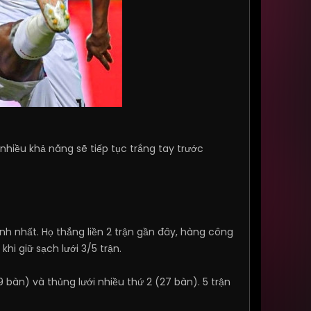
nhiều khả năng sẽ tiếp tục trắng tay trước
h nhất. Họ thắng liền 2 trận gần đây, hàng công
i giữ sạch lưới 3/5 trận.
9 bàn) và thủng lưới nhiều thứ 2 (27 bàn). 5 trận