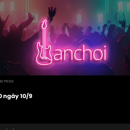
ND PICKS
0 ngày 10/9