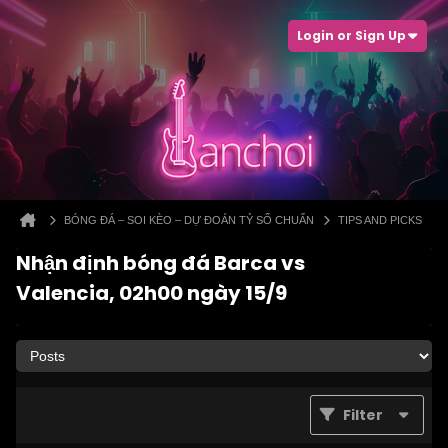
Login or Sign Up
BÓNG ĐÁ – SOI KÈO – DỰ ĐOÁN TỶ SỐ CHUẨN
TIPS AND PICKS
Nhận định bóng đá Barca vs
Valencia, 02h00 ngày 15/9
Filter