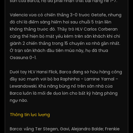
sân của Barca, họ đã phải nhận thất bại nặng nề 1-7.
Valencia vừa có chiến thắng 3-0 trước Getafe, nhưng
đó chỉ là điểm sáng hiếm hoi sau chuỗi 5 trận liền
không thắng trước đó. Thầy trò HLV Carlos Corberan
cũng thể hiện bộ mặt yếu kém trên sân khách khi chỉ
giành 2 chiến thắng trong 15 chuyến xa nhà gần nhất.
Ở trận sân khách đầu tiên mùa này, họ đã thua
Osasuna 0-1.
Dưới tay HLV Hansi Flick, Barca đang sở hữu hàng công
đầy sức mạnh với bộ ba Raphinha – Lamine Yamal –
Lewandowski. Khả năng bùng nổ trên sân nhà của
Barca luôn là mối đe dọa lớn cho bất kỳ hàng phòng
ngự nào.
Thông tin lực lượng
Barca: vắng Ter Stegen, Gavi, Alejandro Balde; Frenkie