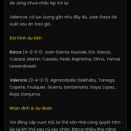
de Jong chưa chắc kịp trở lại.
Valencia: có lực lượng gần như đầy đủ, Jose Gaya tái
xuất sau án treo giò.
Đội hình dự kiến
Barca
(4-2-3-1): Joan Garcia; Kounde, Eric Garcia,
Cubarsi, Martin; Casado, Pedri; Raphinha, Olmo, Yamal;
Lewandowski.
Valencia
(3-4-2-1): Agirrezabala; Diakhaby, Tarrega,
Copete; Foulquier, Guerra, Santamaria, Gaya; Lopez,
Rioja; Danjuma.
Nhận định & dự đoán
Với đẳng cấp vượt trội, lợi thế sân nhà cùng quyết tâm
lấy lại khí thế sau cú sảy chân, Barca nhiều khả năng