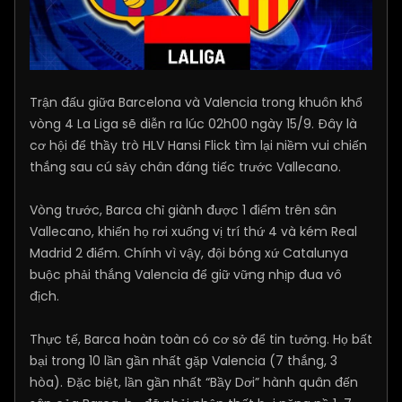
Trận đấu giữa Barcelona và Valencia trong khuôn khổ
vòng 4 La Liga sẽ diễn ra lúc 02h00 ngày 15/9. Đây là
cơ hội để thầy trò HLV Hansi Flick tìm lại niềm vui chiến
thắng sau cú sảy chân đáng tiếc trước Vallecano.
Vòng trước, Barca chỉ giành được 1 điểm trên sân
Vallecano, khiến họ rơi xuống vị trí thứ 4 và kém Real
Madrid 2 điểm. Chính vì vậy, đội bóng xứ Catalunya
buộc phải thắng Valencia để giữ vững nhịp đua vô
địch.
Thực tế, Barca hoàn toàn có cơ sở để tin tưởng. Họ bất
bại trong 10 lần gần nhất gặp Valencia (7 thắng, 3
hòa). Đặc biệt, lần gần nhất “Bầy Dơi” hành quân đến