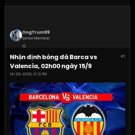
OngTrum99
Senior Member
Join Date:
Jul 2025
Nhận định bóng đá Barca vs
#1
Posts:
4305
Valencia, 02h00 ngày 15/9
14-09-2025, 01:12 PM