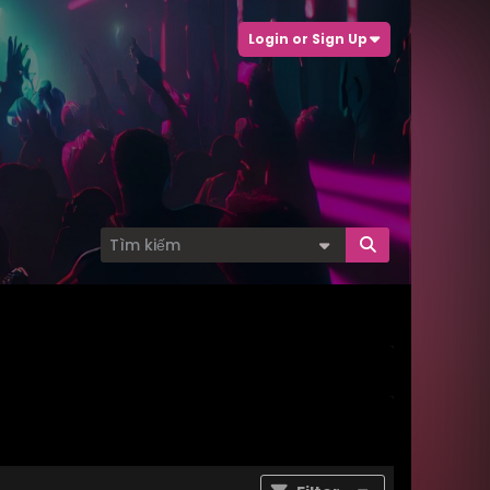
Login or Sign Up