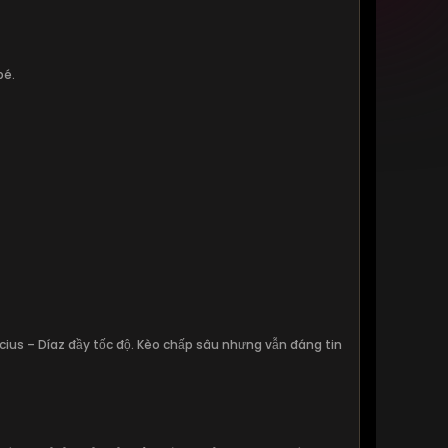
pé.
ícius – Díaz đầy tốc độ. Kèo chấp sâu nhưng vẫn đáng tin