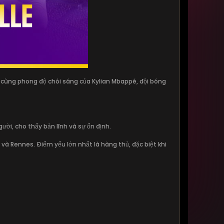
 cùng phong độ chói sáng của Kylian Mbappé, đội bóng
gười, cho thấy bản lĩnh và sự ổn định.
và Rennes. Điểm yếu lớn nhất là hàng thủ, đặc biệt khi