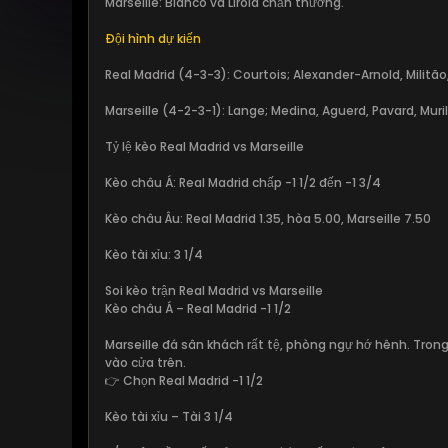
Marseille: Blanco và Lirola chấn thương.
Đội hình dự kiến
Real Madrid (4-3-3): Courtois; Alexander-Arnold, Militão
Marseille (4-2-3-1): Lange; Medina, Aguerd, Pavard, Mur
Tỷ lệ kèo Real Madrid vs Marseille
Kèo châu Á: Real Madrid chấp -1 1/2 đến -1 3/4
Kèo châu Âu: Real Madrid 1.35, hòa 5.00, Marseille 7.50
Kèo tài xỉu: 3 1/4
Soi kèo trận Real Madrid vs Marseille
Kèo châu Á – Real Madrid -1 1/2
Marseille đá sân khách rất tệ, phòng ngự hớ hênh. Trong 
vào cửa trên.
👉 Chọn Real Madrid -1 1/2
Kèo tài xỉu – Tài 3 1/4