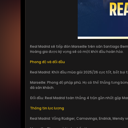
Real Madrid sẽ tiếp đón Marseille trên sân Santiago B
Hoàng gia được kỳ vọng sẽ có một khởi đầu hoàn hảo.
Phong độ và đối đầu
Real Madrid: Khởi đầu mùa giải 2025/26 cực tốt, bất bại t
Marseille: Phong độ phập phù. Họ có thể thắng tưng bừng
đá sân khách.
Đối đầu: Real Madrid toàn thắng 4 trận gần nhất gặp Mars
Thông tin lực lượng
Real Madrid: Vắng Rüdiger, Camavinga, Endrick, Mendy v