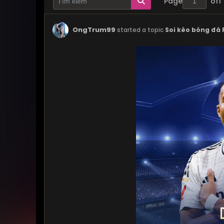
Page
of
1
OngTrum99
started a topic
Soi kèo bóng đá R