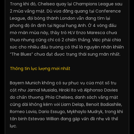
Trong khi đó, Chelsea quay lại Champions League sau
2 mùa vắng mặt. Dù vừa đăng quang tại Conference
League, đội bóng thành London vẫn đang tìm lại
phong độ ổn định tại Ngoại hạng Anh. Ở 4 vòng đấu
mở màn mùa này, thầy trò HLV Enzo Maresca chưa
thua nhưng cũng chỉ có 2 chiến thắng. Việc phải chia
sức cho nhiều đấu trường có thể là nguyên nhân khiến
“The Blues” chưa đạt được trạng thái sung mãn nhất.
Thông tin lực lượng mới nhất
Bayern Munich không có sự phục vụ của một số trụ
cột như Jamal Musiala, Hiroki Ito và Alphonso Davies
do chấn thương. Phía Chelsea, danh sách vắng mặt
cũng dài không kém với Liam Delap, Benoit Badiashile,
Romeo Lavia, Dario Essugo, Mykhaylo Mudryk, trong khi
tân binh Estevao Willian đang gặp vấn đề nhẹ về thể
lực.