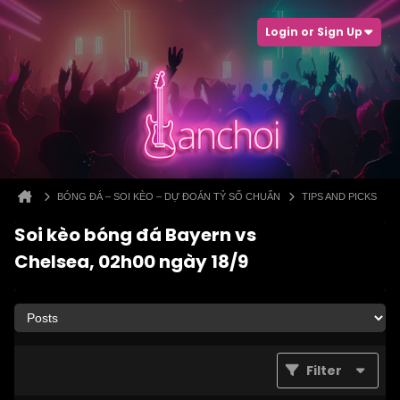
Login or Sign Up
BÓNG ĐÁ – SOI KÈO – DỰ ĐOÁN TỶ SỐ CHUẨN
TIPS AND PICKS
Soi kèo bóng đá Bayern vs
Chelsea, 02h00 ngày 18/9
Filter