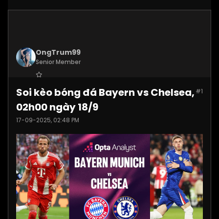
OngTrum99
Senior Member
Join Date:
Jul 2025
Soi kèo bóng đá Bayern vs Chelsea,
#1
Posts:
4305
02h00 ngày 18/9
17-09-2025, 02:48 PM