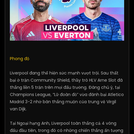
Phong độ
Liverpool đang thể hiện sức mạnh vượt trội. Sau thất
bại ở trận Community Shield, thầy trò HLV Arne Slot đã
thắng liền 5 trận trên mọi đấu trường. Đáng chú ý, tại
Champions League, “Lữ đoàn đỏ” vừa đánh bại Atletico
Madrid 3-2 nhờ bàn thắng muộn của trung vệ Virgil
van Dijk.
Tại Ngoại hạng Anh, Liverpool toàn thắng cả 4 vòng
đấu đầu tiên, trong đó có những chiến thắng ấn tượng