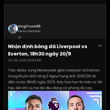
OngTrum99
Senior Member
Join Date:
Jul 2025
Nhận định bóng đá Liverpool vs
#1
Posts:
4305
Everton, 18h30 ngày 20/9
20-09-2025, 05:54 PM
Trận derby vùng Merseyside giữa Liverpool và Everton
trong khuôn khổ vòng 5 Ngoại hạng Anh 2025/26 sẽ
diễn ra lúc 18h30 ngày 20/9. Đây hứa hẹn là màn so tài
hấp dẫn khi cả hai đội đều đang có phong độ cao.