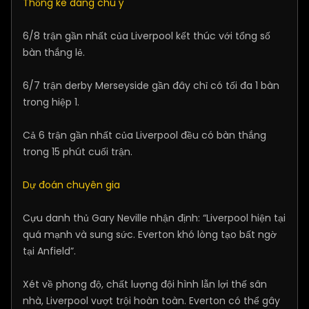
Thống kê đáng chú ý
6/8 trận gần nhất của Liverpool kết thúc với tổng số
bàn thắng lẻ.
6/7 trận derby Merseyside gần đây chỉ có tối đa 1 bàn
trong hiệp 1.
Cả 6 trận gần nhất của Liverpool đều có bàn thắng
trong 15 phút cuối trận.
Dự đoán chuyên gia
Cựu danh thủ Gary Neville nhận định: “Liverpool hiện tại
quá mạnh và sung sức. Everton khó lòng tạo bất ngờ
tại Anfield”.
Xét về phong độ, chất lượng đội hình lẫn lợi thế sân
nhà, Liverpool vượt trội hoàn toàn. Everton có thể gây