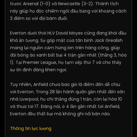
trước Arsenal (1-0) và Newcastle (3-2). Thành tích
này giúp họ độc chiếm ngôi đầu bảng với khoảng cách
3 điểm so với đội bám đuổi.
Everton dưới thời HLV David Moyes cũng đang khởi đầu
khá ấn tượng. Sự góp mặt của tân binh Jack Grealish
mang lại nguồn cảm hứng lớn trên hàng công, giúp
đội bóng áo xanh bất bại 4 trận gần nhất (thắng 3, hòa
1). Tại Premier League, họ tạm xếp thứ 7 và cho thấy
sự ổn định đáng khen ngợi.
Tuy nhiên, Anfield chưa bao giờ là điểm đến dễ chịu
với Everton. Trong 28 lần hành quân gần nhất đến sân
nhà Liverpool, họ chỉ thắng đúng 1 trận, còn lại hòa 10
và thua tới 17. Đáng nói, ở 4 lần gần nhất tới Anfield,
Everton đều thất bại mà không ghi nổi bàn nào.
Thông tin lực lượng