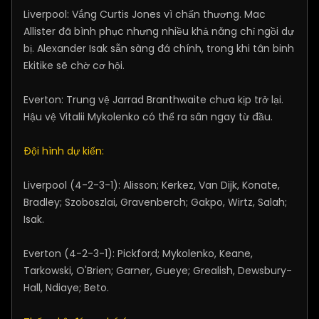
Liverpool: Vắng Curtis Jones vì chấn thương. Mac
Allister đã bình phục nhưng nhiều khả năng chỉ ngồi dự
bị. Alexander Isak sẵn sàng đá chính, trong khi tân binh
Ekitike sẽ chờ cơ hội.
Everton: Trung vệ Jarrad Branthwaite chưa kịp trở lại.
Hậu vệ Vitalii Mykolenko có thể ra sân ngay từ đầu.
Đội hình dự kiến:
Liverpool (4-2-3-1): Alisson; Kerkez, Van Dijk, Konate,
Bradley; Szoboszlai, Gravenberch; Gakpo, Wirtz, Salah;
Isak.
Everton (4-2-3-1): Pickford; Mykolenko, Keane,
Tarkowski, O'Brien; Garner, Gueye; Grealish, Dewsbury-
Hall, Ndiaye; Beto.