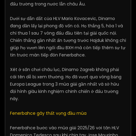
đấu trường trong nước lẫn châu Âu.
Dưới sự dẫn dắt của HLV Mario Kovacevic, Dinamo
đang dần lấy lại phong độ vốn có. Họ thắng 5, hòa 1 và
chỉ thua 1 sau 7 vòng đấu đầu tiên tại giải quốc nội.
Chiến thắng gần nhất ấn tượng trước Hajduk không chỉ
giúp họ vươn lên ngôi đầu BXH mà còn tiếp thêm sự tự
tin trước màn tiếp đón Fenerbahce.
Xét ở sân chơi châu lục, Dinamo Zagreb không phải
cái tên dễ bị xem thường. Họ đã vượt qua vòng bảng
Europa League trong 3 mùa giải gần nhất và sở hữu
đội hình giàu kinh nghiệm chinh chiến ở đấu trường
này.
Fenerbahce gây thất vọng đầu mùa
Fenerbahce bước vào mùa giải 2025/26 với tân HLV
Domenico Tedesco sau khi chia tay Jose Mourinho.