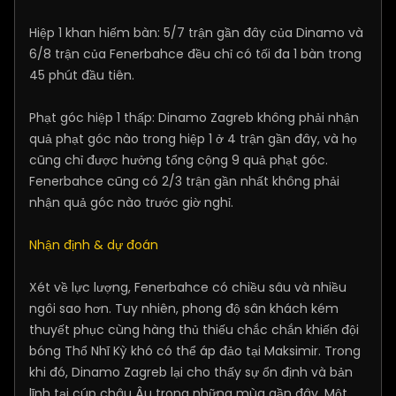
Hiệp 1 khan hiếm bàn: 5/7 trận gần đây của Dinamo và
6/8 trận của Fenerbahce đều chỉ có tối đa 1 bàn trong
45 phút đầu tiên.
Phạt góc hiệp 1 thấp: Dinamo Zagreb không phải nhận
quả phạt góc nào trong hiệp 1 ở 4 trận gần đây, và họ
cũng chỉ được hưởng tổng cộng 9 quả phạt góc.
Fenerbahce cũng có 2/3 trận gần nhất không phải
nhận quả góc nào trước giờ nghỉ.
Nhận định & dự đoán
Xét về lực lượng, Fenerbahce có chiều sâu và nhiều
ngôi sao hơn. Tuy nhiên, phong độ sân khách kém
thuyết phục cùng hàng thủ thiếu chắc chắn khiến đội
bóng Thổ Nhĩ Kỳ khó có thể áp đảo tại Maksimir. Trong
khi đó, Dinamo Zagreb lại cho thấy sự ổn định và bản
lĩnh tại cúp châu Âu trong những mùa gần đây. Một