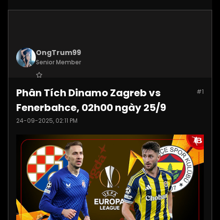
OngTrum99
Senior Member
Join Date:
Jul 2025
Phân Tích Dinamo Zagreb vs
#1
Posts:
4305
Fenerbahce, 02h00 ngày 25/9
24-09-2025, 02:11 PM