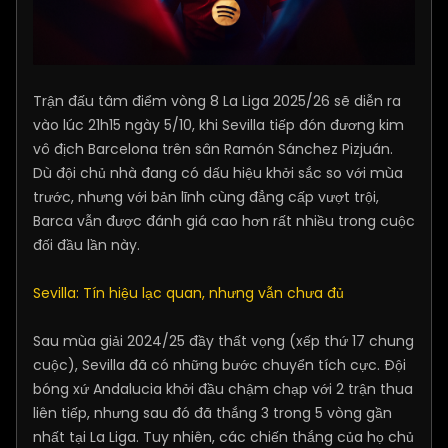
Trận đấu tâm điểm vòng 8 La Liga 2025/26 sẽ diễn ra
vào lúc 21h15 ngày 5/10, khi Sevilla tiếp đón đương kim
vô địch Barcelona trên sân Ramón Sánchez Pizjuán.
Dù đội chủ nhà đang có dấu hiệu khởi sắc so với mùa
trước, nhưng với bản lĩnh cùng đẳng cấp vượt trội,
Barca vẫn được đánh giá cao hơn rất nhiều trong cuộc
đối đầu lần này.
Sevilla: Tín hiệu lạc quan, nhưng vẫn chưa đủ
Sau mùa giải 2024/25 đầy thất vọng (xếp thứ 17 chung
cuộc), Sevilla đã có những bước chuyển tích cực. Đội
bóng xứ Andalucia khởi đầu chậm chạp với 2 trận thua
liên tiếp, nhưng sau đó đã thắng 3 trong 5 vòng gần
nhất tại La Liga. Tuy nhiên, các chiến thắng của họ chủ