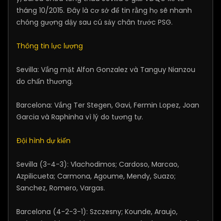
tháng 10/2015. Đây là cơ sở để tin rằng họ sẽ nhanh
chóng gượng dậy sau cú sảy chân trước PSG.
Thông tin lực lượng
Sevilla: Vắng mặt Alfon Gonzalez và Tanguy Nianzou
do chấn thương.
Barcelona: Vắng Ter Stegen, Gavi, Fermin Lopez, Joan
Garcia và Raphinha vì lý do tương tự.
Đội hình dự kiến
Sevilla (3-4-3): Vlachodimos; Cardoso, Marcao,
Azpilicueta; Carmona, Agoume, Mendy, Suazo;
Sanchez, Romero, Vargas.
Barcelona (4-2-3-1): Szczesny; Kounde, Araujo,