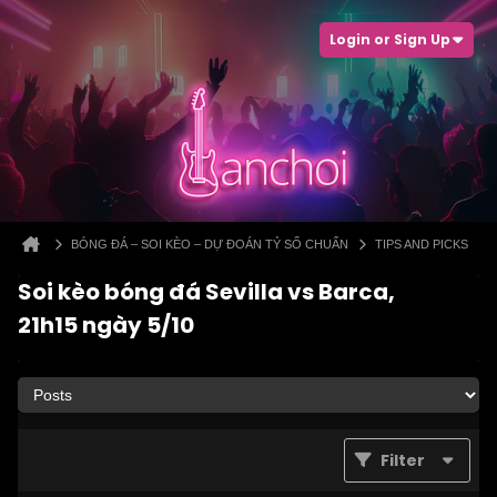
Login or Sign Up
BÓNG ĐÁ – SOI KÈO – DỰ ĐOÁN TỶ SỐ CHUẨN
TIPS AND PICKS
Soi kèo bóng đá Sevilla vs Barca,
21h15 ngày 5/10
Filter