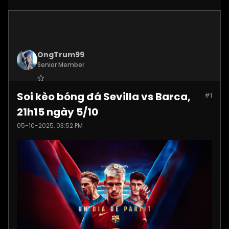
OngTrum99
Senior Member
Join Date:
Jul 2025
Soi kèo bóng đá Sevilla vs Barca,
#1
Posts:
4305
21h15 ngày 5/10
05-10-2025, 03:52 PM