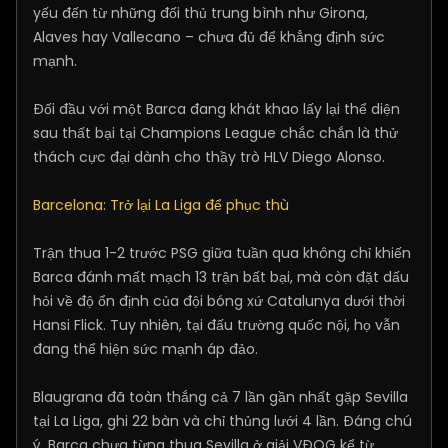
yếu đến từ những đối thủ trung bình như Girona,
Alaves hay Vallecano – chưa đủ để khẳng định sức
mạnh.
Đối đầu với một Barca đang khát khao lấy lại thể diện
sau thất bại tại Champions League chắc chắn là thử
thách cực đại dành cho thầy trò HLV Diego Alonso.
Barcelona: Trở lại La Liga để phục thù
Trận thua 1-2 trước PSG giữa tuần qua không chỉ khiến
Barca đánh mất mạch 13 trận bất bại, mà còn đặt dấu
hỏi về độ ổn định của đội bóng xứ Catalunya dưới thời
Hansi Flick. Tuy nhiên, tại đấu trường quốc nội, họ vẫn
đang thể hiện sức mạnh áp đảo.
Blaugrana đã toàn thắng cả 7 lần gần nhất gặp Sevilla
tại La Liga, ghi 22 bàn và chỉ thủng lưới 4 lần. Đáng chú
ý, Barca chưa từng thua Sevilla ở giải VĐQG kể từ