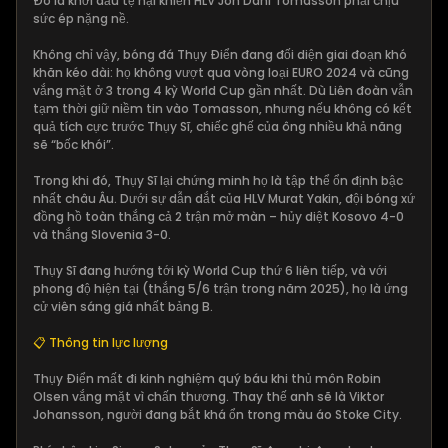
Đó là khởi đầu tệ hại khiến HLV Jon Dahl Tomasson phải chịu
sức ép nặng nề.
Không chỉ vậy, bóng đá Thụy Điển đang đối diện giai đoạn khó
khăn kéo dài: họ không vượt qua vòng loại EURO 2024 và cũng
vắng mặt ở 3 trong 4 kỳ World Cup gần nhất. Dù Liên đoàn vẫn
tạm thời giữ niềm tin vào Tomasson, nhưng nếu không có kết
quả tích cực trước Thụy Sĩ, chiếc ghế của ông nhiều khả năng
sẽ “bốc khói”.
Trong khi đó, Thụy Sĩ lại chứng minh họ là tập thể ổn định bậc
nhất châu Âu. Dưới sự dẫn dắt của HLV Murat Yakin, đội bóng xứ
đồng hồ toàn thắng cả 2 trận mở màn – hủy diệt Kosovo 4-0
và thắng Slovenia 3-0.
Thụy Sĩ đang hướng tới kỳ World Cup thứ 6 liên tiếp, và với
phong độ hiện tại (thắng 5/6 trận trong năm 2025), họ là ứng
cử viên sáng giá nhất bảng B.
📋 Thông tin lực lượng
Thụy Điển mất đi kinh nghiệm quý báu khi thủ môn Robin
Olsen vắng mặt vì chấn thương. Thay thế anh sẽ là Viktor
Johansson, người đang bắt khá ổn trong màu áo Stoke City.