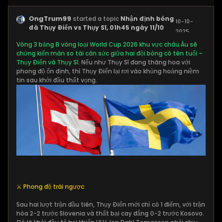
OngTrum99
started a topic
Nhận định bóng
10-10-
đá Thụy Điển vs Thụy Sĩ, 01h45 ngày 11/10
2025,
01:46 PM
Vòng 3 bảng B vòng loại World Cup 2026 khu vực châu Âu sẽ
chứng kiến màn so tài cân sức giữa hai đội bóng có tên tuổi –
Thụy Điển và Thụy Sĩ.
Nếu như Thụy Sĩ đang thăng hoa với
phong độ ổn định, thì Thụy Điển lại rơi vào khủng hoảng niềm
tin sau khởi đầu thất vọng.
⚔️ Phong độ trái ngược
Sau hai lượt trận đầu tiên, Thụy Điển mới chỉ có 1 điểm, với trận
hòa 2-2 trước Slovenia và thất bại cay đắng 0-2 trước Kosovo.