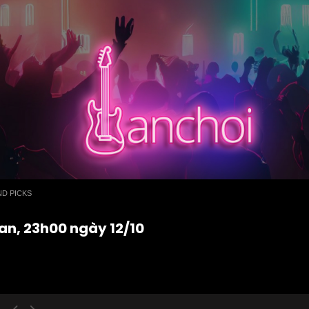
ND PICKS
an, 23h00 ngày 12/10