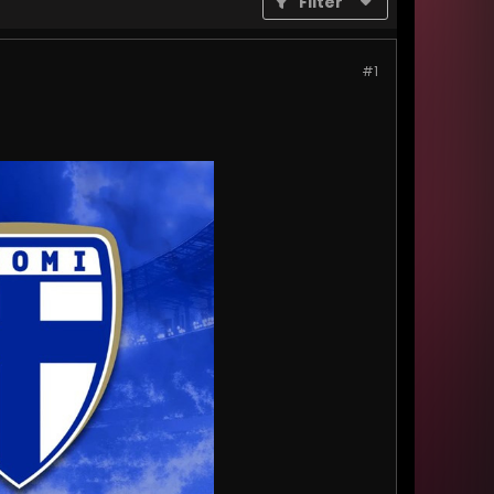
Filter
#1