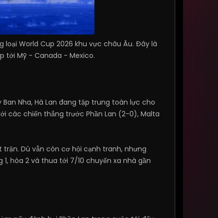
ng loại World Cup 2026 khu vực châu Âu. Đây là
ếp tới Mỹ - Canada - Mexico.
ây Ban Nha, Hà Lan đang tập trung toàn lực cho
ới các chiến thắng trước Phần Lan (2-0), Malta
 trận. Dù vẫn còn cơ hội cạnh tranh, nhưng
 1, hòa 2 và thua tới 7/10 chuyến xa nhà gần