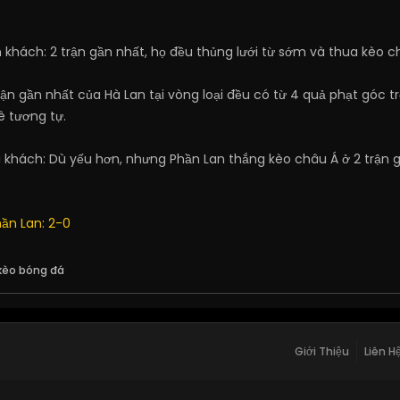
khách: 2 trận gần nhất, họ đều thủng lưới từ sớm và thua kèo ch
trận gần nhất của Hà Lan tại vòng loại đều có từ 4 quả phạt góc t
ê tương tự.
 khách: Dù yếu hơn, nhưng Phần Lan thắng kèo châu Á ở 2 trận g
hần Lan: 2-0
 kèo bóng đá
Giới Thiệu
Liên H