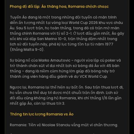
Phong độ đối lập: Áo thăng hoa, Romania chệch choạc
Tuyển Áo đang là một trong những đội tuyển có màn trình
diễn ấn tượng nhất tại vòng loại World Cup 2026 khu vực châu
Âu. Sau 5 lượt trận, họ toàn thắng, trong đó có trận mở màn
thắng chính Romania với tỷ số 2-1. Ở lượt đấu gần nhất, Áo gây
sốc khi vùi dập San Marino 10-0, trận thắng đậm nhất trong
lịch sử đội tuyển này, phá kỷ lục từng tồn tại từ năm 1977
(thắng Malta 9-0).
Sự bùng nổ của Marko Arnautovic – người vừa lập cú poker và
trở thành chân sút vĩ đại nhất lịch sử bóng đá Áo với 45 bàn
thắng – đang là niềm cảm hứng lớn giúp đội bóng này trở
thành ứng viên hàng đầu giành vé dự VCK World Cup.
Ngược lại, Romania lại thể hiện sự bất ổn. Sau trận thua lượt đi,
họ vẫn chưa thể duy trì được một chuỗi trận ổn định. Lịch sử
đối đầu cũng không ủng hộ Romania, khi chỉ thắng 1/6 lần gần
nhất gặp Áo, còn lại thua tới 3.
Thông tin lực lượng Romania vs Áo
Romania: Tiền vệ Nicolae Stanciu vắng mặt vì chấn thương.