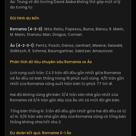
Áo: Trung vệ đội trưởng David Alaba không thể góp mặt vì lý
do tương tự.
Đội hình dự kiến
Romania (4-3-3):
Nita; Ratiu, Popescu, Burca, Bancu; R. Marin,
M. Marin, Stanciu; Man, Dragus, Coman
Áo (4-2-3-1):
Pentz; Posch, Danso, Lienhart, Mwene; Seiwald,
Grillitsch; R. Schmid, Baumgartner, Sabitzer; Arnautovic
Phân tích dữ liệu chuyên sâu Romania vs Áo
Lưới rung cuối trận: Cả 3 trận đối đầu gần nhất giữa Romania
và Áo đều có bàn thắng trong 15 phút cuối cùng. 4/5 trận gần
nhất của Romania cũng xuất hiện bàn từ phút 77 trở đi.
Hai đội không cùng ghi bàn: 3/4 trận sân nhà gần nhất của
Romania và 3/4 trận gần đây của Áo chỉ có một đội ghi bàn.
Tổng bàn thắng lẻ: 3 lần đối đầu gần nhất giữa hai đội đều có tỷ
số lẻ. 5/6 trận sân nhà gần đây của Romania cũng có tổng bàn
thắng không chia hết cho 2.
Dự đoán kết quả: Romania 0-1 Áo