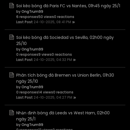
Soi kèo bóng đá Paris FC vs Nantes, 01h45 ngày 25/1
by
OngTrum99
6 responses
50 views
0 reactions
Last Post
24-10-2025, 08:41 PM
Soi kèo bóng đá Sociedad vs Sevilla, 02h00 ngày
25/10
by
OngTrum99
0 responses
9 views
0 reactions
Last Post
24-10-2025, 04:32 PM
Phân tích bóng đá Bremen vs Union Berlin, 01h30
ngày 25/10
by
OngTrum99
0 responses
14 views
0 reactions
Last Post
24-10-2025, 04:27 PM
Nhận định bóng đá Leeds vs West Ham, 02h00
ngày 25/1
by
OngTrum99
0 responses
12 views
0 reactions