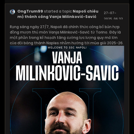
OngTrum99
started a topic
Napoli chiêu
27-07-
mộ thành công Vanja Milinković-Savić
2025, 06:32
AM
Rạng sáng ngày 27/7, Napoli đã chính thức công bố bản hợp
đồng mượn thủ môn Vanja Milinković-Savić từ Torino. Đây là
một phần trong kế hoạch tăng cường lực lượng quy mô lớn
của đội bóng thành Naples nhằm hướng tới mùa giải 2025-26.