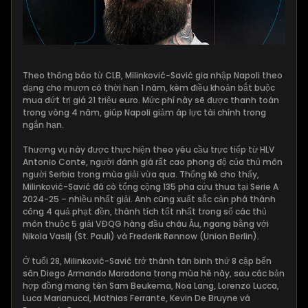
Theo thông báo từ CLB, Milinković-Savić gia nhập Napoli theo
dạng cho mượn có thời hạn 1 năm, kèm điều khoản bắt buộc
mua đứt trị giá 21 triệu euro. Mức phí này sẽ được thanh toán
trong vòng 4 năm, giúp Napoli giảm áp lực tài chính trong
ngắn hạn.
Thương vụ này được thực hiện theo yêu cầu trực tiếp từ HLV
Antonio Conte, người đánh giá rất cao phong độ của thủ môn
người Serbia trong mùa giải vừa qua. Thống kê cho thấy,
Milinković-Savić đã có tổng cộng 135 pha cứu thua tại Serie A
2024-25 – nhiều nhất giải. Anh cũng xuất sắc cản phá thành
công 4 quả phạt đền, thành tích tốt nhất trong số các thủ
môn thuộc 5 giải VĐQG hàng đầu châu Âu, ngang bằng với
Nikola Vasilj (St. Pauli) và Frederik Rønnow (Union Berlin).
Ở tuổi 28, Milinković-Savić trở thành tân binh thứ 8 cập bến
sân Diego Armando Maradona trong mùa hè này, sau các bản
hợp đồng mang tên Sam Beukema, Noa Lang, Lorenzo Lucca,
Luca Marianucci, Mathias Ferrante, Kevin De Bruyne và