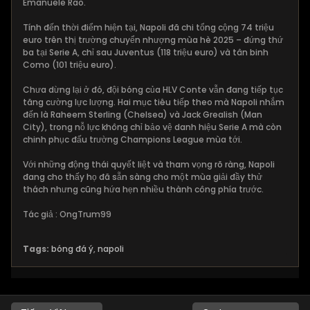
Emanuele Rao.
Tính đến thời điểm hiện tại, Napoli đã chi tổng cộng 74 triệu
euro trên thị trường chuyển nhượng mùa hè 2025 – đứng thứ
ba tại Serie A, chỉ sau Juventus (118 triệu euro) và tân binh
Como (101 triệu euro).
Chưa dừng lại ở đó, đội bóng của HLV Conte vẫn đang tiếp tục
tăng cường lực lượng. Hai mục tiêu tiếp theo mà Napoli nhắm
đến là Raheem Sterling (Chelsea) và Jack Grealish (Man
City), trong nỗ lực không chỉ bảo vệ danh hiệu Serie A mà còn
chinh phục đấu trường Champions League mùa tới.
Với những động thái quyết liệt và tham vọng rõ ràng, Napoli
đang cho thấy họ đã sẵn sàng cho một mùa giải đầy thử
thách nhưng cũng hứa hẹn nhiều thành công phía trước.
Tác giả : OngTrum99
Tags:
bóng đá ý
,
napoli