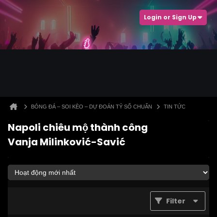
Login or Sign Up
BÓNG ĐÁ – SOI KÈO – DỰ ĐOÁN TỶ SỐ CHUẨN
TIN TỨC
Napoli chiêu mộ thành công
Vanja Milinković-Savić
Filter