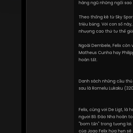
hàng ngũ những ngôi sao đ
Theo thống kê từ Sky Spor
triệu bảng. Với con số nà
nhượng cao thứ tư thế giới
Ngoài Dembele, Felix còn 
Matheus Cunha hay Philip
hoàn tất.
Danh sách những cầu thủ c
sau là Romelu Lukaku (320 
Felix, cùng với De Ligt, là
người Bồ Đào Nha hoàn to
"bom tấn" trong tương lai.
của Joao Felix hứa hẹn sẽ