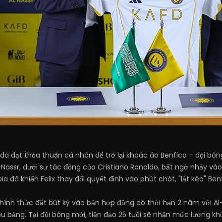
à đã đạt thỏa thuận cá nhân để trở lại khoác áo Benfica – đội b
-Nassr, dưới sự tác động của Cristiano Ronaldo, bất ngờ nhảy và
bia đã khiến Felix thay đổi quyết định vào phút chót, "lật kèo" 
chính thức đặt bút ký vào bản hợp đồng có thời hạn 2 năm với A
triệu bảng. Tại đội bóng mới, tiền đạo 25 tuổi sẽ nhận mức lương k