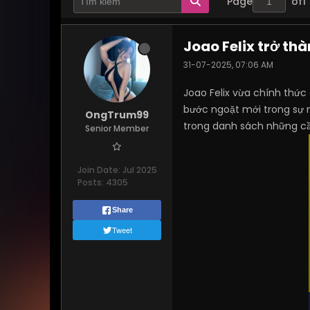
Page
of
1
Joao Felix trở th
31-07-2025, 07:06 AM
Joao Felix vừa chính thứ
bước ngoặt mới trong sự 
OngTrum99
trong danh sách những cầu
Senior Member
Join Date:
Jul 2025
Posts:
4305
Share
Tweet