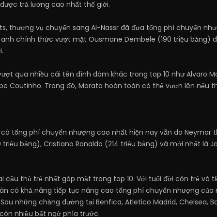
ược trả lương cao nhất thế giới.
ts, thương vụ chuyển sang Al-Nassr đã đưa tổng phí chuyển nhượn
y, anh chính thức vượt mặt Ousmane Dembele (190 triệu bảng) để
.
vượt qua nhiều cái tên đình đám khác trong top 10 như Alvaro Mo
pe Coutinho. Trong đó, Morata hoàn toàn có thể vươn lên nếu
ó tổng phí chuyển nhượng cao nhất hiện nay vẫn do Neymar thống 
triệu bảng), Cristiano Ronaldo (214 triệu bảng) và mới nhất là Joa
 hai cầu thủ trẻ nhất góp mặt trong top 10. Với tuổi đời còn trẻ v
àn có khả năng tiếp tục nâng cao tổng phí chuyển nhượng của
 Sau những chặng đường tại Benfica, Atletico Madrid, Chelsea, Ba
 còn nhiều bất ngờ phía trước.