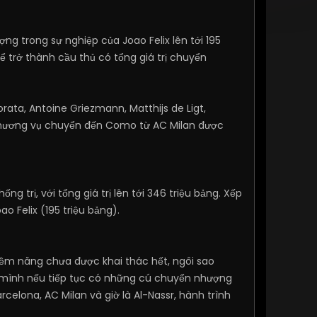
g trong sự nghiệp của Joao Felix lên tới 195
 trở thành cầu thủ có tổng giá trị chuyển
rata, Antoine Griezmann, Matthijs de Ligt,
 thương vụ chuyển đến Como từ AC Milan được
trị, với tổng giá trị lên tới 346 triệu bảng. Xếp
o Felix (195 triệu bảng).
à tiềm năng chưa được khai thác hết, ngôi sao
 mình nếu tiếp tục có những cú chuyển nhượng
rcelona, AC Milan và giờ là Al-Nassr, hành trình