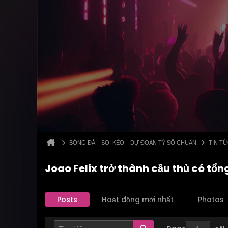
BÓNG ĐÁ – SOI KÈO – DỰ ĐOÁN TỶ SỐ CHUẨN
TIN T
Joao Felix trở thành cầu thủ có tổn
Posts
Hoạt động mới nhất
Photos