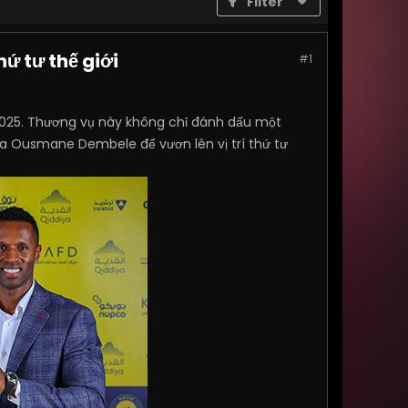
Filter
ứ tư thế giới
#1
2025. Thương vụ này không chỉ đánh dấu một
a Ousmane Dembele để vươn lên vị trí thứ tư