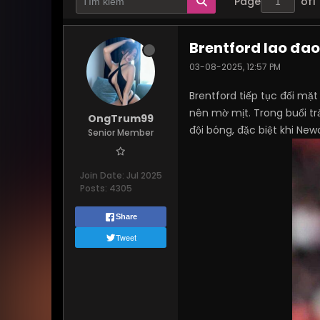
Page
of
1
Brentford lao đao
03-08-2025, 12:57 PM
Brentford tiếp tục đối mặ
nên mờ mịt. Trong buổi trả
OngTrum99
đội bóng, đặc biệt khi N
Senior Member
Join Date:
Jul 2025
Posts:
4305
Share
Tweet