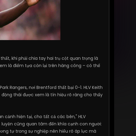
ất, khi phải chia tay hai trụ cột quan trọng là
m là điểm tựa còn lại trên hàng công – có thể
rk Rangers, nơi Brentford thất bại 0-1. HLV Keith
t động thái được xem là tín hiệu rõ ràng cho thấy
àn cảnh hiện tại, cho tất cả các bên," HLV
n luyện cũng quan tâm đến khía cạnh con người:
ương tự trong sự nghiệp nên hiểu rõ áp lực mà