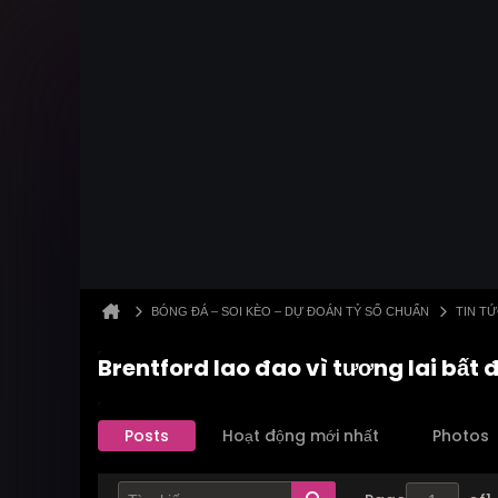
BÓNG ĐÁ – SOI KÈO – DỰ ĐOÁN TỶ SỐ CHUẨN
TIN T
Brentford lao đao vì tương lai bất
Posts
Hoạt động mới nhất
Photos