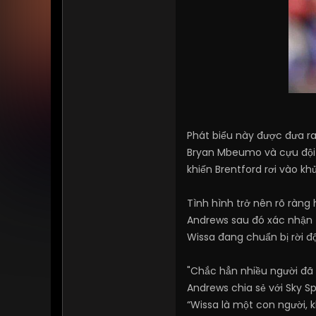
Phát biểu này được đưa ra 
Bryan Mbeumo và cựu đội 
khiến Brentford rơi vào k
Tình hình trở nên rõ ràng 
Andrews sau đó xác nhận ti
Wissa đang chuẩn bị rời độ
"Chắc hẳn nhiều người đã b
Andrews chia sẻ với Sky 
“Wissa là một con người, 