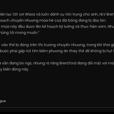
liên lạc tốt với Wissa và luôn dành sự tôn trọng cho anh, HLV Bre
 hoạch chuyển nhượng mùa hè của đội bóng đang bị đảo lộn:
mùa này đều được lên kế hoạch kỹ lưỡng và thực hiện sớm. Nhưng 
 chúng tôi mong muốn.”
y vào thế bị động trên thị trường chuyển nhượng, trong khi thời 
g" buộc phải gấp rút tìm kiếm phương án thay thế để không bị hụt
 vẫn đang bỏ ngỏ, nhưng rõ ràng Brentford đang đối mặt với một
y biến động này.
ague