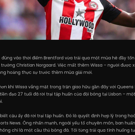
đúng vào thời điểm Brentford vừa trải qua một mùa hè đầy tổn th
trưởng Christian Norgaard. Việc mất thêm Wissa – người được xe
hủng hoảng thực sự trước thềm mùa giải mới.
hơn khi Wissa vắng mặt trong trận giao hữu gần đây với Queens Pa
ền đạo 27 tuổi đã rời trại tập huấn của đội bóng tại Lisbon – mộ
i.
iết cậu ấy đã rời trại tập huấn. Đó là quyết định hợp lý trong ho
Sports News. Ông nhấn mạnh, ngoài yếu tố chuyên môn, ban huấ
không chỉ là một cầu thủ bóng đá. Tôi từng trải qua tình huống t