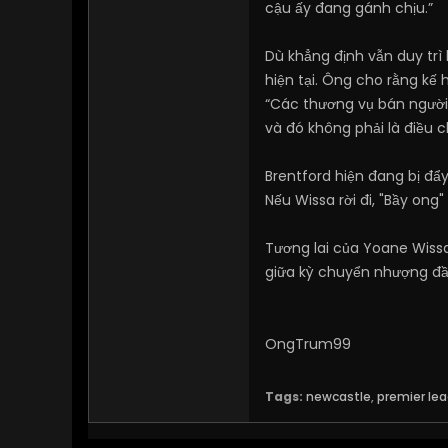
cậu ấy đang gánh chịu.”
Dù khẳng định vẫn duy trì 
hiện tại. Ông cho rằng kế
“Các thương vụ bán người 
và đó không phải là điều
Brentford hiện đang bị đẩ
Nếu Wissa rời đi, "Bầy on
Tương lai của Yoane Wissa
giữa kỳ chuyển nhượng đầ
OngTrum99
Tags:
newcastle
,
premier le