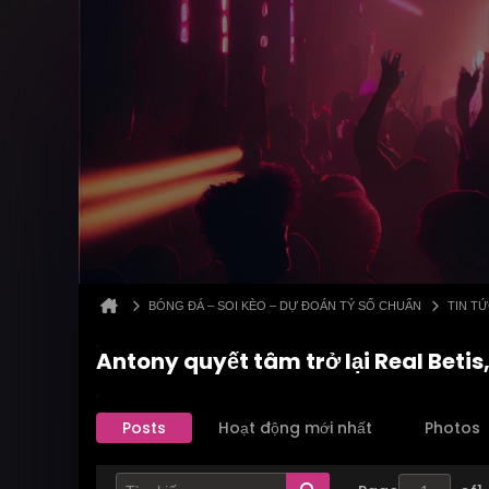
BÓNG ĐÁ – SOI KÈO – DỰ ĐOÁN TỶ SỐ CHUẨN
TIN T
Antony quyết tâm trở lại Real Betis
Posts
Hoạt động mới nhất
Photos