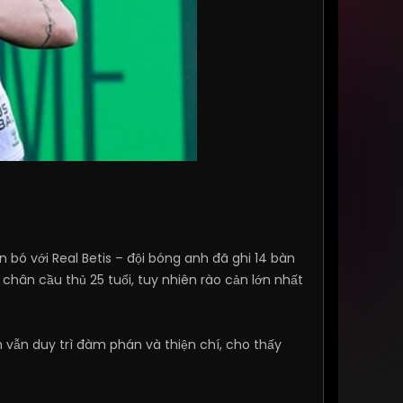
bó với Real Betis – đội bóng anh đã ghi 14 bàn
 chân cầu thủ 25 tuổi, tuy nhiên rào cản lớn nhất
 vẫn duy trì đàm phán và thiện chí, cho thấy