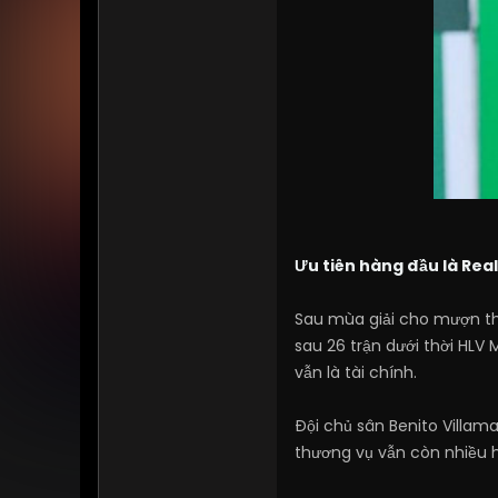
Ưu tiên hàng đầu là Real
Sau mùa giải cho mượn thà
sau 26 trận dưới thời HLV 
vẫn là tài chính.
Đội chủ sân Benito Villam
thương vụ vẫn còn nhiều 