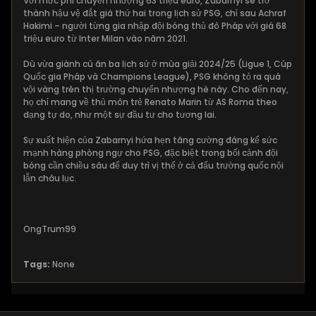
Với mức phí chuyển nhượng 63 triệu euro, Zabarnyi sẽ trở
thành hậu vệ đắt giá thứ hai trong lịch sử PSG, chỉ sau Achraf
Hakimi – người từng gia nhập đội bóng thủ đô Pháp với giá 68
triệu euro từ Inter Milan vào năm 2021.
Dù vừa giành cú ăn ba lịch sử ở mùa giải 2024/25 (Ligue 1, Cúp
Quốc gia Pháp và Champions League), PSG không tỏ ra quá
vội vàng trên thị trường chuyển nhượng hè này. Cho đến nay,
họ chỉ mang về thủ môn trẻ Renato Marin từ AS Roma theo
dạng tự do, như một sự đầu tư cho tương lai.
Sự xuất hiện của Zabarnyi hứa hẹn tăng cường đáng kể sức
mạnh hàng phòng ngự cho PSG, đặc biệt trong bối cảnh đội
bóng cần chiều sâu để duy trì vị thế ở cả đấu trường quốc nội
lẫn châu lục.
OngTrum99
Tags:
None