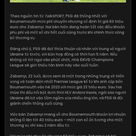
Theo nguồn tin từ
TalkSPORT
, PSG đã thống nhất với
Bournemouth mức phí chuyển nhượng cố định trị giá 63 triệu
euro cho Zabarnyi. Hai bên hiện đang hoàn tất các điều khoản
phụ phí và một số chi tiết cuối cùng trước khi chính thức công
bố thương vụ.
Đáng chú ý, PSG đã đạt thỏa thuận cá nhân với trung vệ người
Ukraine từ trước, với bản hợp đồng có thời hạn 5 năm. Nếu
không có trở ngại vào phút chót, nhà ĐKVĐ Champions
League sẽ giới thiệu tân binh này vào cuối tuần.
Zabarnyi, 22 tuổi, được xem là một trong những trung vệ triển
vọng và toàn diện nhất Premier League kể từ khi anh cập bến
Bournemouth vào hè 2023 với mức giá 23 triệu euro. Sau hai
mùa thi đấu nổi bật dưới thời HLV Andoni Iraola, ngôi sao người
Ukraine đã lọt vào tầm ngắm của nhiều ông lớn, và PSG là đội
giành chiến thắng cuối cùng.
Việc bán Zabarnyi mang về cho Bournemouth khoản lợi nhuận
khổng lồ lên tới 40 triệu euro – một con số ấn tượng cho một
thương vụ chỉ sau 2 năm đầu tư.