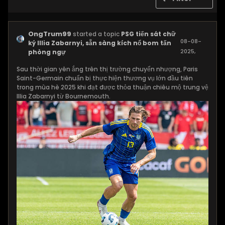
OngTrum99
started a topic
PSG tiến sát chữ
08-08-
ký Illia Zabarnyi, sẵn sàng kích nổ bom tấn
2025,
phòng ngự
11:25 AM
Sau thời gian yên ắng trên thị trường chuyển nhượng, Paris
Saint-Germain chuẩn bị thực hiện thương vụ lớn đầu tiên
trong mùa hè 2025 khi đạt được thỏa thuận chiêu mộ trung vệ
Illia Zabarnyi từ Bournemouth.