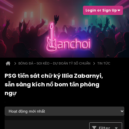
Login or Sign Up
BÓNG ĐÁ – SOI KÈO – DỰ ĐOÁN TỶ SỐ CHUẨN
TIN TỨC
PSG tiến sát chữ ký Illia Zabarnyi,
sẵn sàng kích nổ bom tấn phòng
ngự
Filter