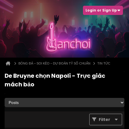
Login or Sign Up
BÓNG ĐÁ – SOI KÈO – DỰ ĐOÁN TỶ SỐ CHUẨN
TIN TỨC
De Bruyne chọn Napoli - Trực giác
mách bảo
Filter