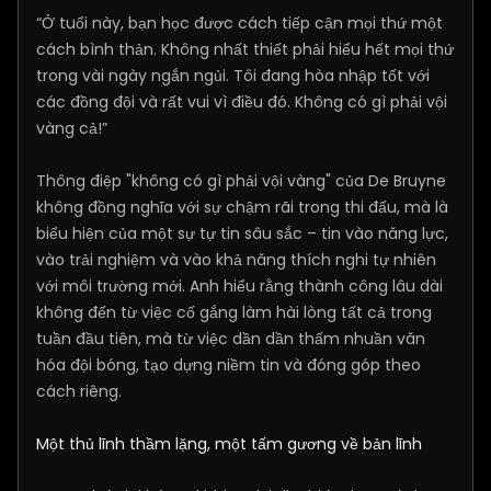
“Ở tuổi này, bạn học được cách tiếp cận mọi thứ một
cách bình thản. Không nhất thiết phải hiểu hết mọi thứ
trong vài ngày ngắn ngủi. Tôi đang hòa nhập tốt với
các đồng đội và rất vui vì điều đó. Không có gì phải vội
vàng cả!”
Thông điệp "không có gì phải vội vàng" của De Bruyne
không đồng nghĩa với sự chậm rãi trong thi đấu, mà là
biểu hiện của một sự tự tin sâu sắc – tin vào năng lực,
vào trải nghiệm và vào khả năng thích nghi tự nhiên
với môi trường mới. Anh hiểu rằng thành công lâu dài
không đến từ việc cố gắng làm hài lòng tất cả trong
tuần đầu tiên, mà từ việc dần dần thấm nhuần văn
hóa đội bóng, tạo dựng niềm tin và đóng góp theo
cách riêng.
Một thủ lĩnh thầm lặng, một tấm gương về bản lĩnh