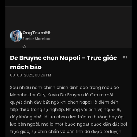
OngTrum99
Senior Member
Join Date:
Jul 2025
De Bruyne chọn Napoli - Trực giác
#1
Posts:
4305
mách bảo
08-08-2025, 08:29 PM
Sau nhiều năm chinh chiến đỉnh cao trong màu áo
Manchester City, Kevin De Bruyne đã đưa ra một
quyết định đầy bất ngờ khi chọn Napoli là điểm đến
tiếp theo trong sự nghiệp. Nhưng với tiền vệ người Bỉ,
đây không phải là lựa chọn dựa trên xu hướng hay áp
lực bên ngoài, mà là một bước ngoặt được dẫn dắt bởi
trực giác, sự chín chắn và bản lĩnh đã được tôi luyện