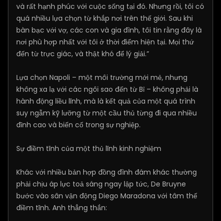
và rất hạnh phúc với cuộc sống tại đó. Nhưng rồi, tôi có
quá nhiều lựa chọn từ khắp nơi trên thế giới. Sau khi
bàn bạc với vợ, các con và gia đình, tôi tin rằng đây là
nơi phù hợp nhất với tôi ở thời điểm hiện tại. Mọi thứ
đến từ trực giác, và thật khó để lý giải.”
Lựa chọn Napoli – một môi trường mới mẻ, nhưng
không xa lạ với các ngôi sao đến từ Bỉ – không phải là
hành động liều lĩnh, mà là kết quả của một quá trình
suy ngẫm kỹ lưỡng từ một cầu thủ từng đi qua nhiều
đỉnh cao và biến cố trong sự nghiệp.
Sự điềm tĩnh của một thủ lĩnh kinh nghiệm
Khác với nhiều bản hợp đồng đình đám khác thường
phải chịu áp lực toả sáng ngay lập tức, De Bruyne
bước vào sân vận động Diego Maradona với tâm thế
điềm tĩnh. Anh thẳng thắn: