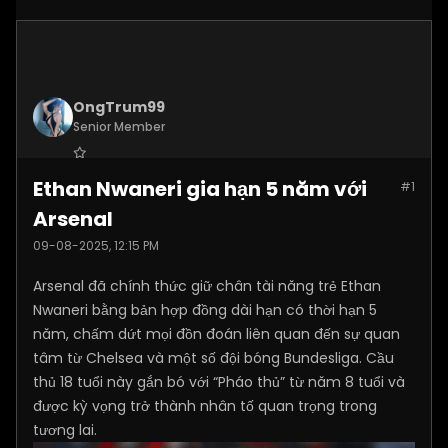
OngTrum99
Senior Member
Join Date:
Jul 2025
Ethan Nwaneri gia hạn 5 năm với
#1
Posts:
4305
Arsenal
09-08-2025, 12:15 PM
Arsenal đã chính thức giữ chân tài năng trẻ Ethan
Nwaneri bằng bản hợp đồng dài hạn có thời hạn 5
năm, chấm dứt mọi đồn đoán liên quan đến sự quan
tâm từ Chelsea và một số đội bóng Bundesliga. Cầu
thủ 18 tuổi này gắn bó với “Pháo thủ” từ năm 8 tuổi và
được kỳ vọng trở thành nhân tố quan trọng trong
tương lai.