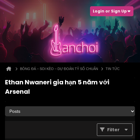
Login or Sign Up
BÓNG ĐÁ – SOI KÈO – DỰ ĐOÁN TỶ SỐ CHUẨN
TIN TỨC
Ethan Nwaneri gia hạn 5 năm với
Arsenal
Filter