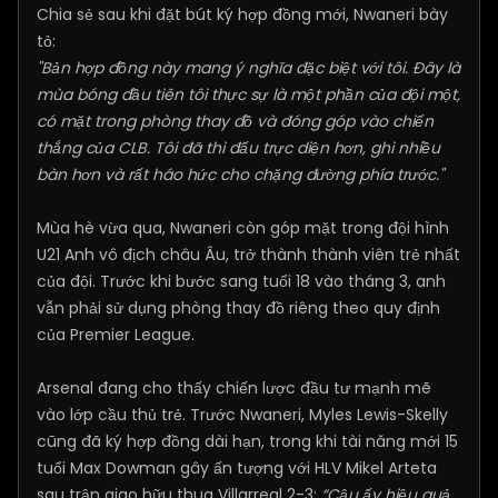
Chia sẻ sau khi đặt bút ký hợp đồng mới, Nwaneri bày
tỏ:
"Bản hợp đồng này mang ý nghĩa đặc biệt với tôi. Đây là
mùa bóng đầu tiên tôi thực sự là một phần của đội một,
có mặt trong phòng thay đồ và đóng góp vào chiến
thắng của CLB. Tôi đã thi đấu trực diện hơn, ghi nhiều
bàn hơn và rất háo hức cho chặng đường phía trước."
Mùa hè vừa qua, Nwaneri còn góp mặt trong đội hình
U21 Anh vô địch châu Âu, trở thành thành viên trẻ nhất
của đội. Trước khi bước sang tuổi 18 vào tháng 3, anh
vẫn phải sử dụng phòng thay đồ riêng theo quy định
của Premier League.
Arsenal đang cho thấy chiến lược đầu tư mạnh mẽ
vào lớp cầu thủ trẻ. Trước Nwaneri, Myles Lewis-Skelly
cũng đã ký hợp đồng dài hạn, trong khi tài năng mới 15
tuổi Max Dowman gây ấn tượng với HLV Mikel Arteta
sau trận giao hữu thua Villarreal 2-3:
“Cậu ấy hiệu quả