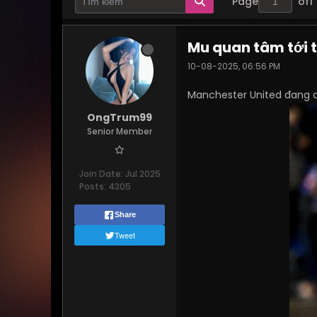
Page
of
1
Mu quan tâm tới t
10-08-2025, 06:56 PM
Manchester United đang ch
OngTrum99
Senior Member
Join Date:
Jul 2025
Posts:
4305
Share
Tweet