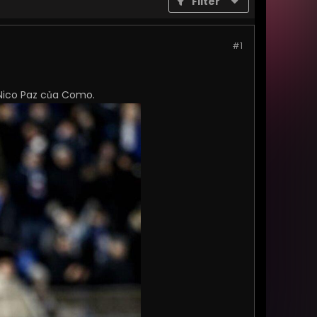
Filter
#1
 Nico Paz của Como.