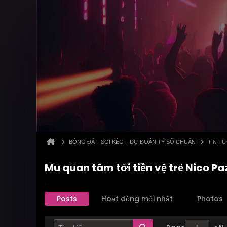
BÓNG ĐÁ – SOI KÈO – DỰ ĐOÁN TỶ SỐ CHUẨN
TIN T
Mu quan tâm tới tiền vệ trẻ Nico P
Posts
Hoạt động mới nhất
Photos