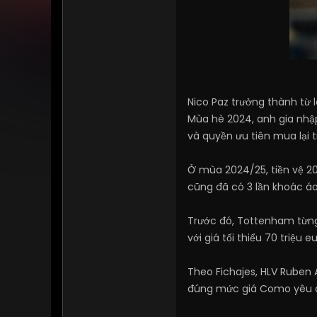
Nico Paz trưởng thành từ 
Mùa hè 2024, anh gia nhập
và quyền ưu tiên mua lại 
Ở mùa 2024/25, tiền vệ 20
cũng đã có 3 lần khoác áo
Trước đó, Tottenham từng 
với giá tối thiểu 70 triệ
Theo Fichajes, HLV Ruben
đúng mức giá Como yêu c