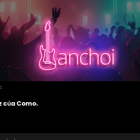
ỨC
az của Como.