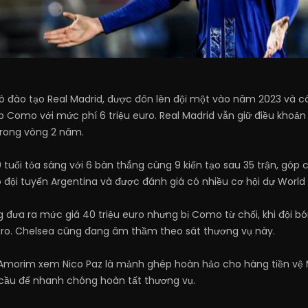
lò đào tạo Real Madrid, được đôn lên đội một vào năm 2023 và c
 Como với mức phí 6 triệu euro. Real Madrid vẫn giữ điều khoả
trong vòng 2 năm.
 tuổi tỏa sáng với 6 bàn thắng cùng 9 kiến tạo sau 35 trận, góp 
 đội tuyển Argentina và được đánh giá có nhiều cơ hội dự World 
đưa ra mức giá 40 triệu euro nhưng bị Como từ chối, khi đội bó
u euro. Chelsea cũng đang âm thầm theo sát thương vụ này.
 Amorim xem Nico Paz là mảnh ghép hoàn hảo cho hàng tiền vệ M
ầu để nhanh chóng hoàn tất thương vụ.