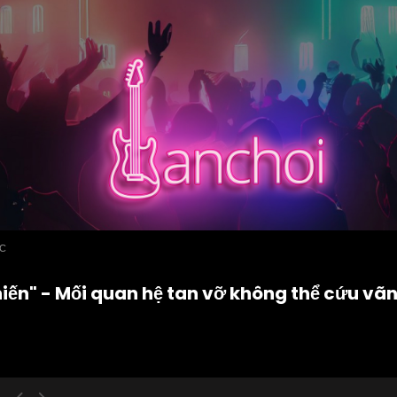
ỨC
iến" - Mối quan hệ tan vỡ không thể cứu vã