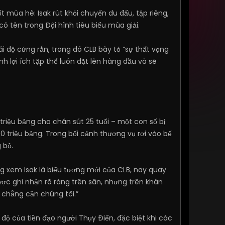
 mùa hè: Isak rút khỏi chuyến du đấu, tập riêng,
ó tên trong Đội hình tiêu biểu mùa giải.
 độ cứng rắn, trong đó CLB bày tỏ “sự thất vọng
h lợi ích tập thể luôn đặt lên hàng đầu và sẽ
0 triệu bảng cho chân sút 25 tuổi – một con số bị
 triệu bảng. Trong bối cảnh thương vụ rơi vào bế
 bộ.
g xem Isak là biểu tượng mới của CLB, nay quay
ược ghi nhận rõ ràng trên sân, nhưng trên khán
g chẳng cần chúng tôi.”
độ của tiền đạo người Thụy Điển, đặc biệt khi các