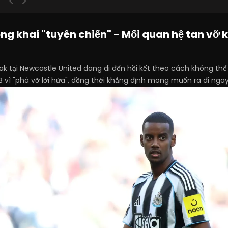
ng khai "tuyên chiến" - Mối quan hệ tan vỡ 
sak tại Newcastle United đang đi đến hồi kết theo cách không th
CLB vì "phá vỡ lời hứa", đồng thời khẳng định mong muốn ra đi 