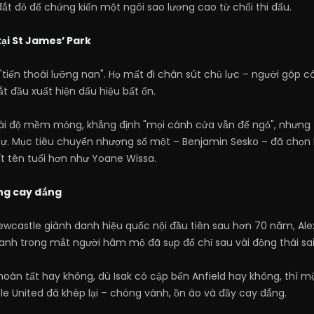
ắt đỏ để chứng kiến một ngôi sao lương cao từ chối thi đấu.
ại St James’ Park
"tiến thoái lưỡng nan". Họ mất đi chân sút chủ lực – người góp
t đầu xuất hiện dấu hiệu bất ổn.
ái độ mềm mỏng, khẳng định "mọi cánh cửa vẫn để ngỏ", nhưng t
sự. Mục tiêu chuyển nhượng số một – Benjamin Sesko – đã chọn
t tên tuổi hơn như Yoane Wissa.
ong cay đắng
wcastle giành danh hiệu quốc nội đầu tiên sau hơn 70 năm, Alex
a anh trong mắt người hâm mộ đã sụp đổ chỉ sau vài động thái sai
oàn tất hay không, dù Isak có cập bến Anfield hay không, thì m
tle United đã khép lại – chóng vánh, ồn ào và đầy cay đắng.