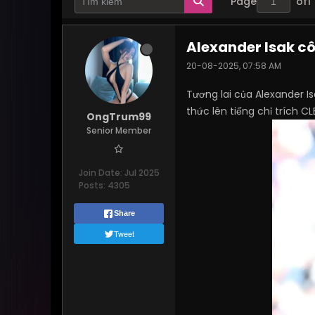
Page
of
1
Alexander Isak cô
20-08-2025, 07:58 AM
Tương lai của Alexander I
thức lên tiếng chỉ trích 
OngTrum99
Senior Member
Join Date:
Jul 2025
Posts:
4305
Share
Tweet