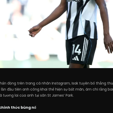
ấn động trên trang cá nhân Instagram, Isak tuyên bố thẳng thừ
là lần đầu tiên anh công khai thể hiện sự bất mãn, ám chỉ rằng 
 tương lai của anh tại sân St James’ Park.
chính thức bùng nổ