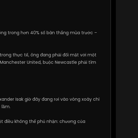
 công trong hơn 40% số bàn thắng mùa trước –
rong thực tế, ông đang phải đối mặt với một
 Manchester United, buộc Newcastle phải tìm
ander Isak giờ đây đang rơi vào vòng xoáy chỉ
 lầm.
ột điều không thể phủ nhận: chương của