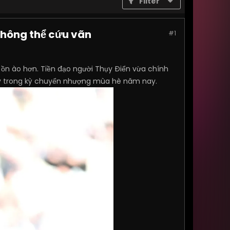
Filter
không thể cứu vãn
#1
ể ồn ào hơn. Tiền đạo người Thụy Điển vừa chính
ngay trong kỳ chuyển nhượng mùa hè năm nay.