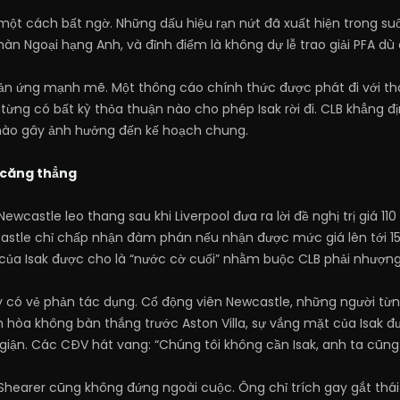
ột cách bất ngờ. Những dấu hiệu rạn nứt đã xuất hiện trong suốt
n Ngoại hạng Anh, và đỉnh điểm là không dự lễ trao giải PFA dù c
ản ứng mạnh mẽ. Một thông cáo chính thức được phát đi với thái
từng có bất kỳ thỏa thuận nào cho phép Isak rời đi. CLB khẳng địn
nào gây ảnh hưởng đến kế hoạch chung.
 căng thẳng
ewcastle leo thang sau khi Liverpool đưa ra lời đề nghị trị giá 11
astle chỉ chấp nhận đàm phán nếu nhận được mức giá lên tới 150
của Isak được cho là “nước cờ cuối” nhằm buộc CLB phải nhượng
y có vẻ phản tác dụng. Cổ động viên Newcastle, những người từn
n hòa không bàn thắng trước Aston Villa, sự vắng mặt của Isak đ
ức giận. Các CĐV hát vang: “Chúng tôi không cần Isak, anh ta cũn
Shearer cũng không đứng ngoài cuộc. Ông chỉ trích gay gắt thái 