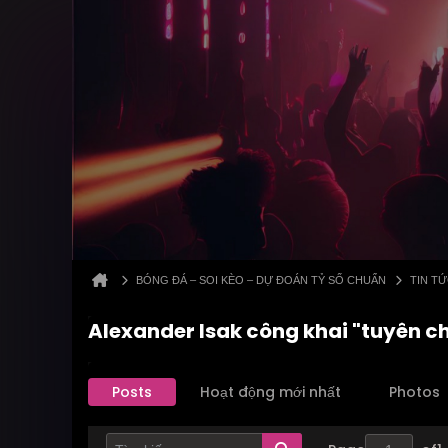
BÓNG ĐÁ – SOI KÈO – DỰ ĐOÁN TỶ SỐ CHUẨN
TIN T
Alexander Isak công khai "tuyên ch
Posts
Hoạt động mới nhất
Photos