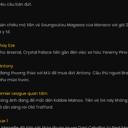
yêu cầu bán đứt.
ận chiêu mộ tiền vệ Soungoutou Magassa của Monaco với giá 20 
 y tế.
thay Eze
ho Arsenal, Crystal Palace tiến gần đến việc sở hữu Yeremy Pino 
Antony
 đang thương thảo với M.U để mua đứt Antony. Cầu thủ người Brazil
như mùa trước.
remier League quan tâm
ội bóng Anh đang để mắt đến Kobbie Mainoo. Tiền vệ trẻ này khô
sẵn sàng rời Old Trafford.
ue 1
 Marseille đã tiến sát thỏa thuận mượn Dani Ceballos từ Real 