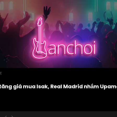
ỨC
l tăng giá mua Isak, Real Madrid nhắm Upa