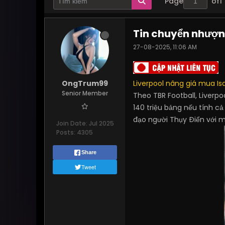
Page
of
1
Tin chuyển nhượn
27-08-2025, 11:06 AM
OngTrum99
Liverpool nâng giá mua Is
Senior Member
Theo TBR Football, Liverpo
140 triệu bảng nếu tính cả
đạo người Thụy Điển với mứ
Join Date:
Jul 2025
Posts:
4305
Share
Tweet