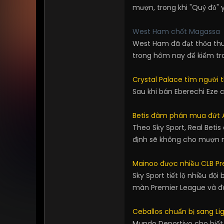
mượn, trong khi "Quỷ đỏ" 
West Ham chốt Magassa
West Ham đã đạt thỏa thu
trong hôm nay để kiểm tra
Crystal Palace tìm người 
Sau khi bán Eberechi Eze c
Betis đàm phán mua đứt 
Theo Sky Sport, Real Betis
định sẽ không cho mượn 
Mainoo được nhiều CLB P
Sky Sport tiết lộ nhiều đ
màn Premier League và đã 
Ceballos chuẩn bị sang Lig
Mundo Deportivo cho biết,