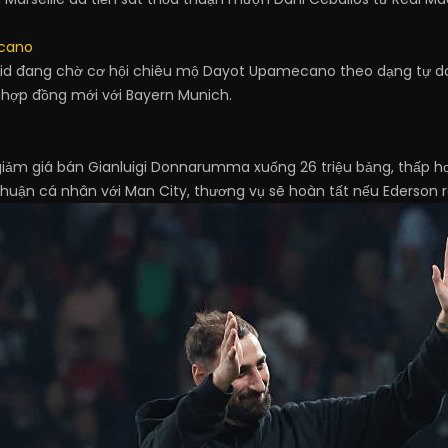
cano
drid đang chờ cơ hội chiêu mộ Dayot Upamecano theo dạng tự d
 hợp đồng mới với Bayern Munich.
giảm giá bán Gianluigi Donnarumma xuống 26 triệu bảng, thấp h
huận cá nhân với Man City, thương vụ sẽ hoàn tất nếu Ederson ra