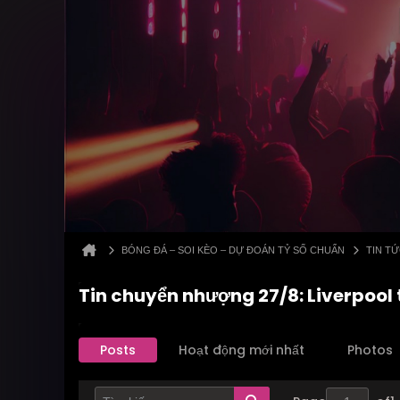
BÓNG ĐÁ – SOI KÈO – DỰ ĐOÁN TỶ SỐ CHUẨN
TIN T
Tin chuyển nhượng 27/8: Liverpoo
Posts
Hoạt động mới nhất
Photos