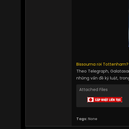
Bissouma rời Tottenham?
Theo Telegraph, Galatas
những vấn đề kỷ luật, tron
Attached Files
Tags:
None