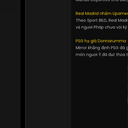
Real Madrid nhắm Upame
Theo Sport BILD, Real Ma
vệ người Pháp chưa vội ký
PSG hạ giá Donnarumma
Mirror khẳng định PSG đã 
môn người Ý đã đạt thỏa t