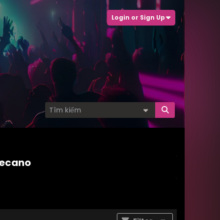
Login or Sign Up
mecano