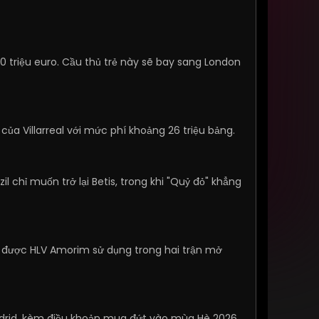
triệu euro. Cầu thủ trẻ này sẽ bay sang London
của Villarreal với mức phí khoảng 26 triệu bảng.
 chỉ muốn trở lại Betis, trong khi "Quỷ đỏ" khẳng
ng được HLV Amorim sử dụng trong hai trận mở
Madrid, kèm điều khoản mua đứt vào mùa Hè 2026.