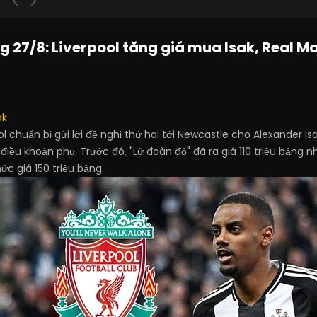
g 27/8: Liverpool tăng giá mua Isak, Real
ak
ol chuẩn bị gửi lời đề nghị thứ hai tới Newcastle cho Alexander Isa
 điều khoản phụ. Trước đó, "Lữ đoàn đỏ" đã ra giá 110 triệu bảng 
c giá 150 triệu bảng.