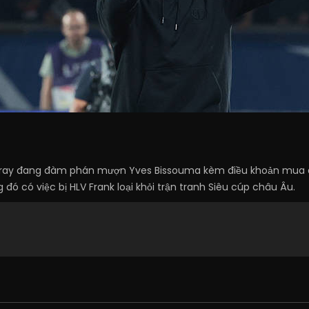
aray đang đàm phán mượn Yves Bissouma kèm điều khoản mua đ
g đó có việc bị HLV Frank loại khỏi trận tranh Siêu cúp châu Âu.