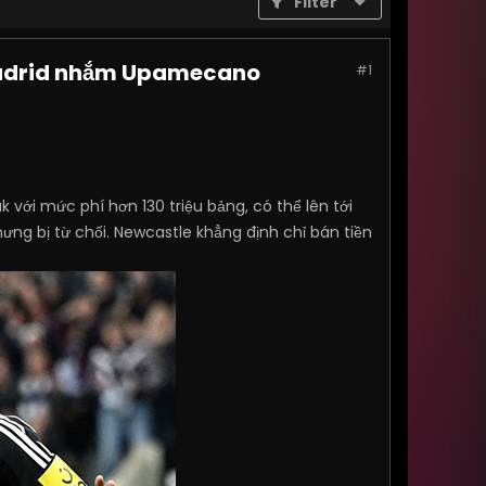
Filter
 Madrid nhắm Upamecano
#1
k với mức phí hơn 130 triệu bảng, có thể lên tới
nhưng bị từ chối. Newcastle khẳng định chỉ bán tiền