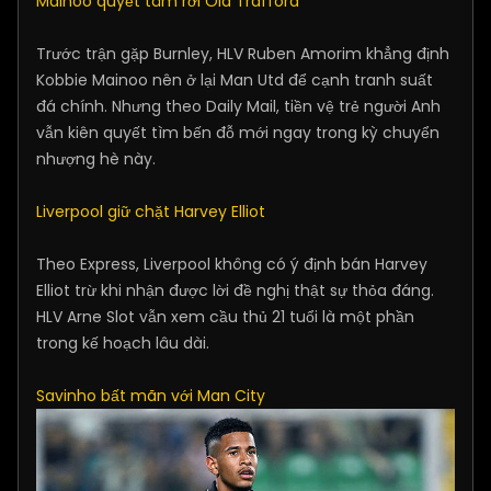
Mainoo quyết tâm rời Old Trafford
Trước trận gặp Burnley, HLV Ruben Amorim khẳng định
Kobbie Mainoo nên ở lại Man Utd để cạnh tranh suất
đá chính. Nhưng theo Daily Mail, tiền vệ trẻ người Anh
vẫn kiên quyết tìm bến đỗ mới ngay trong kỳ chuyển
nhượng hè này.
Liverpool giữ chặt Harvey Elliot
Theo Express, Liverpool không có ý định bán Harvey
Elliot trừ khi nhận được lời đề nghị thật sự thỏa đáng.
HLV Arne Slot vẫn xem cầu thủ 21 tuổi là một phần
trong kế hoạch lâu dài.
Savinho bất mãn với Man City