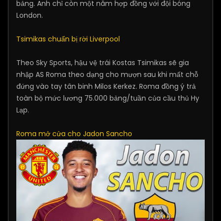
bảng. Anh chỉ còn một năm hợp đồng với đội bóng
London.
Tsimikas chuẩn bị rời Liverpool
Theo Sky Sports, hậu vệ trái Kostas Tsimikas sẽ gia
nhập AS Roma theo dạng cho mượn sau khi mất chỗ
đứng vào tay tân binh Milos Kerkez. Roma đồng ý trả
toàn bộ mức lương 75.000 bảng/tuần của cầu thủ Hy
Lạp.
Roma mở cửa cho Jadon Sancho