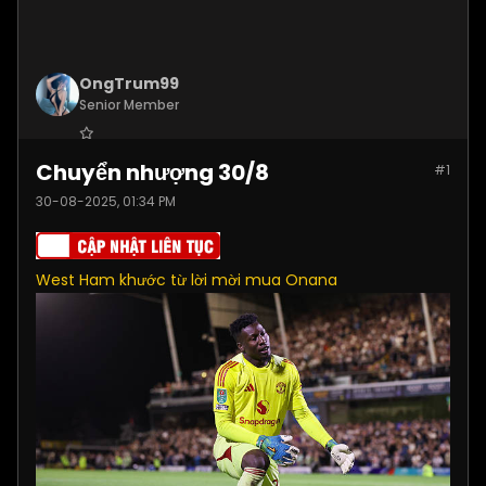
OngTrum99
Senior Member
Join Date:
Jul 2025
Chuyển nhượng 30/8
#1
Posts:
4305
30-08-2025, 01:34 PM
West Ham khước từ lời mời mua Onana