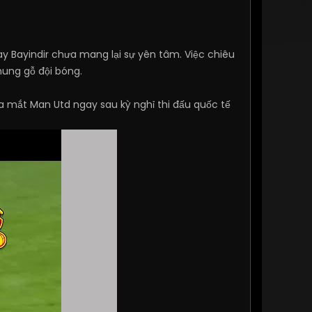
ay Bayindir chưa mang lại sự yên tâm. Việc chiêu
ung gỗ đội bóng.
a mắt Man Utd ngay sau kỳ nghỉ thi đấu quốc tế