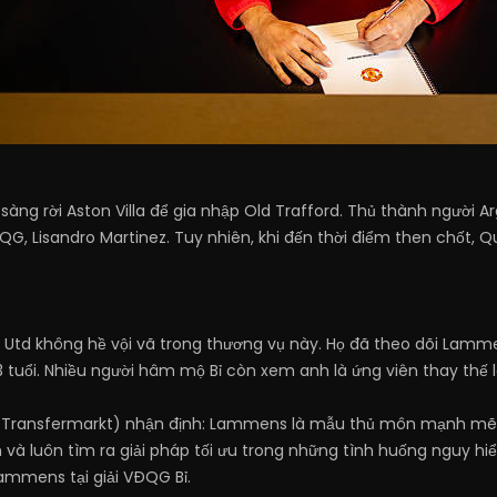
 sàng rời Aston Villa để gia nhập Old Trafford. Thủ thành người
TQG, Lisandro Martinez. Tuy nhiên, khi đến thời điểm then chốt, 
n Utd không hề vội vã trong thương vụ này. Họ đã theo dõi Lamm
tuổi. Nhiều người hâm mộ Bỉ còn xem anh là ứng viên thay thế 
Transfermarkt) nhận định: Lammens là mẫu thủ môn mạnh mẽ, b
 và luôn tìm ra giải pháp tối ưu trong những tình huống nguy h
ammens tại giải VĐQG Bỉ.