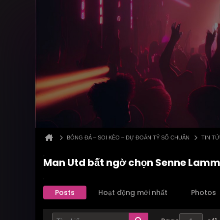
BÓNG ĐÁ – SOI KÈO – DỰ ĐOÁN TỶ SỐ CHUẨN
TIN T
Man Utd bất ngờ chọn Senne Lamme
Posts
Hoạt động mới nhất
Photos