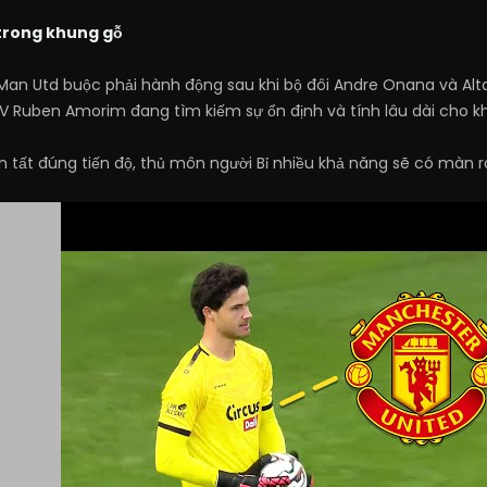
 trong khung gỗ
, Man Utd buộc phải hành động sau khi bộ đôi Andre Onana và Alt
Ruben Amorim đang tìm kiếm sự ổn định và tính lâu dài cho kh
 tất đúng tiến độ, thủ môn người Bỉ nhiều khả năng sẽ có màn r