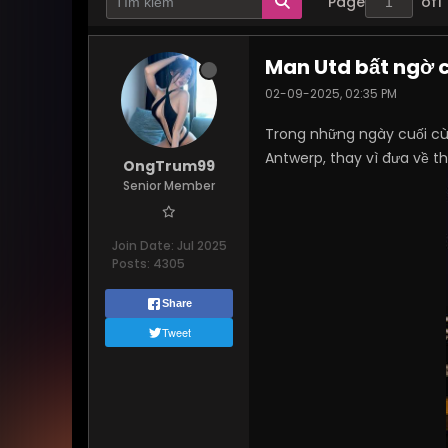
Page
of
1
Man Utd bất ngờ 
02-09-2025, 02:35 PM
Trong những ngày cuối cù
Antwerp, thay vì đưa về t
OngTrum99
Senior Member
Join Date:
Jul 2025
Posts:
4305
Share
Tweet