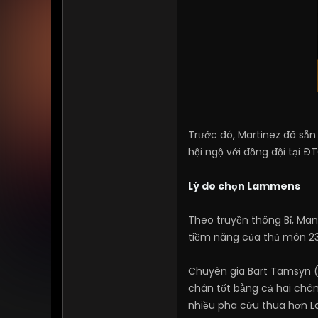
Trước đó, Martinez đã sẵn
hội ngộ với đồng đội tại Đ
Lý do chọn Lammens
Theo truyền thông Bỉ, Ma
tiềm năng của thủ môn 23 
Chuyên gia Bart Tamsyn (
chân tốt bằng cả hai chân
nhiều pha cứu thua hơn L