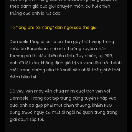
theo đánh giá của giới chuyên môn, cơ hội chiến
thắng của anh là rất cao.
Từ “lãng phí tài năng” đến ngôi sao thế giới
Dembele từng bị coi là cái tên gây thất vọng trong
màu áo Barcelona, nơi anh thường xuyên chấn
thương và thi đấu thiếu ổn định. Tuy nhiên, tại PSG,
anh đã lột xác, khẳng định giá trị và vươn lên trở thành
một trong những cầu thủ xuất sắc nhất thế giới ở thời
điểm hiện tại.
Dù vậy, vận may vẫn chưa mỉm cười trọn vẹn với
Dembele. Trong đợt tập trung cùng tuyển Pháp vừa
qua, anh đã gặp phải một chấn thương, khiến PSG
đứng trước nguy cơ mất đi ngòi nổ quan trọng trong
giai đoạn sắp tới.