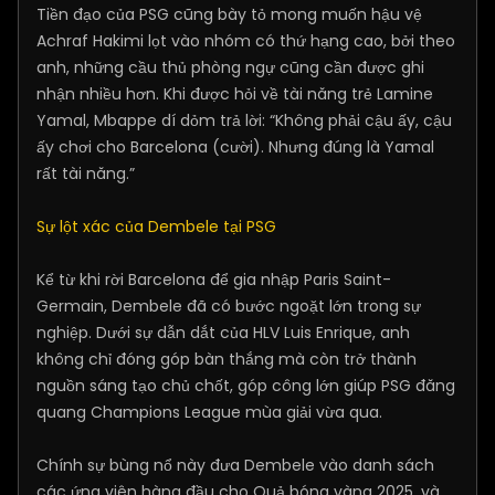
Tiền đạo của PSG cũng bày tỏ mong muốn hậu vệ
Achraf Hakimi lọt vào nhóm có thứ hạng cao, bởi theo
anh, những cầu thủ phòng ngự cũng cần được ghi
nhận nhiều hơn. Khi được hỏi về tài năng trẻ Lamine
Yamal, Mbappe dí dỏm trả lời: “Không phải cậu ấy, cậu
ấy chơi cho Barcelona (cười). Nhưng đúng là Yamal
rất tài năng.”
Sự lột xác của Dembele tại PSG
Kể từ khi rời Barcelona để gia nhập Paris Saint-
Germain, Dembele đã có bước ngoặt lớn trong sự
nghiệp. Dưới sự dẫn dắt của HLV Luis Enrique, anh
không chỉ đóng góp bàn thắng mà còn trở thành
nguồn sáng tạo chủ chốt, góp công lớn giúp PSG đăng
quang Champions League mùa giải vừa qua.
Chính sự bùng nổ này đưa Dembele vào danh sách
các ứng viên hàng đầu cho Quả bóng vàng 2025, và