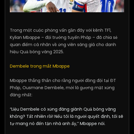
Trong một cuộc phỏng vấn gần đây với kênh TF1,
Kylian Mbappe – đội trưởng tuyển Pháp – đã chia sẻ
quan điểm cá nhân về ứng viên sáng giá cho danh
hiệu Quả bóng vàng 2025.
Dembele trong mắt Mbappe
Mbappe thẳng thắn cho rằng người đồng đội tại ĐT
Pháp, Ousmane Dembele, mới là gương mặt xứng
đáng nhất:
“Liệu Dembele có xứng đáng giành Quả bóng vàng
không? Tất nhiên rồi! Nếu tôi là người quyết định, tôi sẽ
tự mang nó đến tận nhà anh ấy,” Mbappe nói.