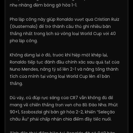
nhẹ nhàng đệm bóng gỡ hòa 1-1.
Pha lập công này giúp Ronaldo vượt qua Cristian Ruiz
(Guatemala) để trở thành cầu thủ ghi nhiều bàn
thắng nhất trong lịch sử vòng loại World Cup với 40
pha lập công.
Không dừng lại ở đó, trước khi hiệp một khép lại,
Ronaldo tiếp tục đánh đầu chính xác sau quả tạt của
Nuno Mendes, nâng tỷ số lên 2-1 và nâng tổng thành
tích của mình tại vòng loại World Cup lên 41 bàn
thắng.
Dù vậy, cú đúp rực sáng của CR7 vẫn không đủ để
mang về chiến thắng trọn vẹn cho Bồ Đào Nha. Phút
90+1, Szoboszlai ghi bàn gỡ hòa 2-2, khiến “Seleção
châu Âu” phải chấp nhận chia điểm đầy tiếc nuối.