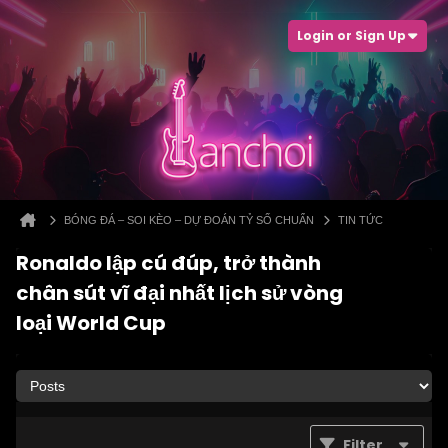
Login or Sign Up
BÓNG ĐÁ – SOI KÈO – DỰ ĐOÁN TỶ SỐ CHUẨN
TIN TỨC
Ronaldo lập cú đúp, trở thành
chân sút vĩ đại nhất lịch sử vòng
loại World Cup
Filter