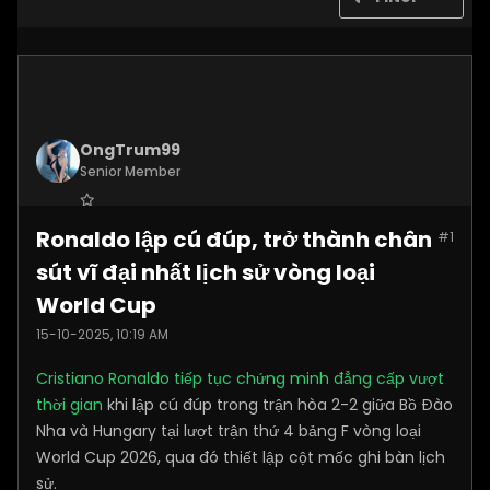
OngTrum99
Senior Member
Join Date:
Jul 2025
Ronaldo lập cú đúp, trở thành chân
#1
Posts:
4305
sút vĩ đại nhất lịch sử vòng loại
World Cup
15-10-2025, 10:19 AM
Cristiano Ronaldo tiếp tục chứng minh đẳng cấp vượt
thời gian
khi lập cú đúp trong trận hòa 2-2 giữa Bồ Đào
Nha và Hungary tại lượt trận thứ 4 bảng F vòng loại
World Cup 2026, qua đó thiết lập cột mốc ghi bàn lịch
sử.