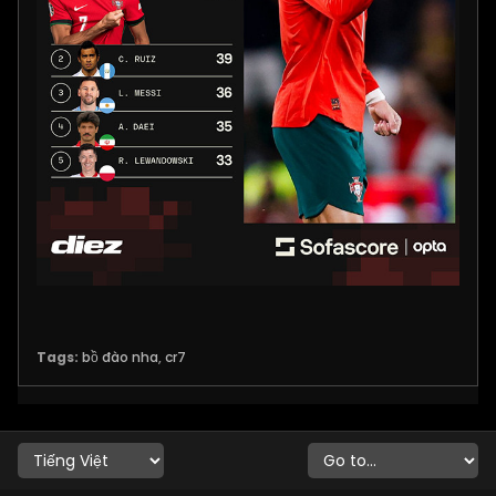
Tags:
bồ đào nha
,
cr7