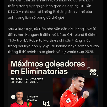
Tính đến thời điểm hiện tại, Ronaldo đã có 948 bàn
thắng trong sự nghiệp, bao gồm cả cấp độ CLB lẫn
ĐTQG – một con số khổng lồ khẳng định vị thế của
anh trong lịch sử bóng đá thế giới.
Sau 4 lượt trận, Bồ Đào Nha vẫn dẫn đầu bảng F với 10
điểm, hơn Hungary 5 điểm và bỏ xa CH Ireland 6 điểm.
Thầy trò HLV Roberto Martínez chỉ cần thắng một
trong hai trận còn lại gặp CH Ireland hoặc Armenia vào
tháng 11 để chính thức giành vé dự World Cup 2026.