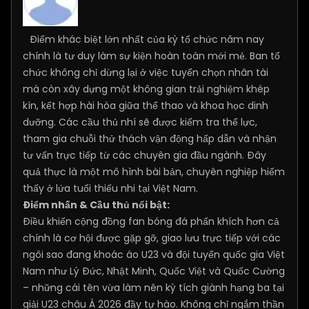
Điểm khác biệt lớn nhất của kỳ tổ chức năm nay
chính là tư duy làm sự kiện hoàn toàn mới mẻ. Ban tổ
chức không chỉ dừng lại ở việc tuyển chọn nhân tài
mà còn xây dựng một không gian trải nghiệm khép
kín, kết hợp hài hòa giữa thể thao và khoa học dinh
dưỡng. Các cầu thủ nhí sẽ được kiểm tra thể lực,
tham gia chuỗi thử thách vận động hấp dẫn và nhận
tư vấn trực tiếp từ các chuyên gia đầu ngành. Đây
quả thực là một mô hình bài bản, chuyên nghiệp hiếm
thấy ở lứa tuổi thiếu nhi tại Việt Nam.
Điểm nhấn & Cầu thủ nổi bật:
Điều khiến cộng đồng fan bóng đá phấn khích hơn cả
chính là cơ hội được gặp gỡ, giao lưu trực tiếp với các
ngôi sao đang khoác áo U23 và đội tuyển quốc gia Việt
Nam như Lý Đức, Nhật Minh, Quốc Việt và Quốc Cường
– những cái tên vừa làm nên kỳ tích giành hạng ba tại
giải U23 châu Á 2026 đầy tự hào. Không chỉ ngắm thần