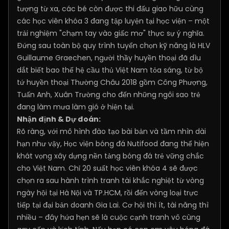
tượng từ xa, các bé còn được thi đấu giao hữu cùng
các học viên khóa 3 đang tập luyện tại học viện – một
trải nghiệm "chạm tay vào giấc mơ" thực sự ý nghĩa.
Đứng sau toàn bộ quy trình tuyển chọn kỹ năng là HLV
Guillaume Graechen, người thầy huyền thoại đã dìu
dắt biết bao thế hệ cầu thủ Việt Nam tỏa sáng, từ bộ
tứ huyền thoại Thường Châu 2018 gồm Công Phượng,
Tuấn Anh, Xuân Trường cho đến những ngôi sao trẻ
đang làm mưa làm gió ở hiện tại.
Nhận định & Dự đoán:
Rõ ràng, với mô hình đào tạo bài bản và tầm nhìn dài
hạn như vậy, Học viện bóng đá Nutifood đang thể hiện
khát vọng xây dựng nền tảng bóng đá trẻ vững chắc
cho Việt Nam. Chỉ 20 suất học viên khóa 4 sẽ được
chọn ra sau hành trình tranh tài khắc nghiệt từ vòng
ngày hội tại Hà Nội và TP.HCM, rồi đến vòng loại trực
tiếp tại đại bản doanh Gia Lai. Cơ hội thì ít, tài năng thì
nhiều – đây hứa hẹn sẽ là cuộc cạnh tranh vô cùng