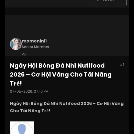
momonini1
Senior Member
Join Date:
Apr 2026
Ngày Hội Bóng Đá Nhí Nutifood
#1
Posts:
5399
2026 – Cơ Hội Vàng Cho Tài Năng
Trẻ!
07-05-2026, 07:10 PM
Ngày Hội Bóng Đá Nhí Nutifood 2026 – Cơ Hội Vàng
Cho Tài Năng Trẻ!