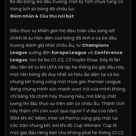
Ba đội bóng, ba đấu trường, một kỳ tích chưa từng có
trong lịch sử bóng đá châu lục.
Điểm nhấn & Cầu thủ nổi bật:
Điều thực sự khiến giới mộ điệu toàn cầu sửng sốt
chính là sự hiện diện của bóng đá Anh ở cả ba đấu
trường danh giá nhất châu Âu, từ
Champions
League
xuống đến
Europa League
và
Conference
League
, tức bộ ba C1, C2, C3 huyền thoại. Đây là lần
đầu tiên kể từ khi UEFA tái lập hệ thống ba giải đấu này,
một nền bóng đá duy nhất sở hữu đại diện tại cả ba
chung kết trong cùng một mùa giải. Premier League
đang chứng minh sức mạnh vượt trội của mình không
chỉ bằng tài chính hay thương hiệu, mà bằng chất
lượng thi đấu thực sự trên sân cỏ châu Âu. Thành tích
này thậm chí còn vượt qua người Ý vĩ đại của năm
1994 khi AC Milan, Inter và Parma cùng góp mặt tại
các trận chung kết, bởi khi đó Cup Winners' Cup là
một giải đấu riêng biệt chứ không phải hệ thống C1 C2