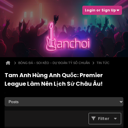
Login or Sign Up
BÓNG ĐÁ – SOI KÈO – DỰ ĐOÁN TỶ SỐ CHUẨN
TIN TỨC
Tam Anh Hùng Anh Quốc: Premier
League Làm Nên Lịch Sử Châu Âu!
Filter