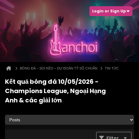
Login or Sign Up
BÓNG ĐÁ – SOI KÈO – DỰ ĐOÁN TỶ SỐ CHUẨN
TIN TỨC
Kết quả bóng đá 10/05/2026 -
Champions League, Ngoại Hạng
Anh & các giải lớn
Filter