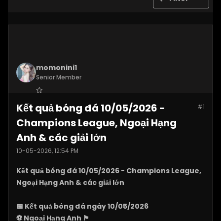
momonini1
Senior Member
Join Date:
Apr 2026
Kết quả bóng đá 10/05/2026 -
#1
Posts:
5399
Champions League, Ngoại Hạng
Anh & các giải lớn
10-05-2026, 12:54 PM
Kết quả bóng đá 10/05/2026 - Champions League,
Ngoại Hạng Anh & các giải lớn
📅 Kết quả bóng đá ngày 10/05/2026
⚽ Ngoại Hạng Anh 🏴󠁧󠁢󠁥󠁮󠁧󠁿