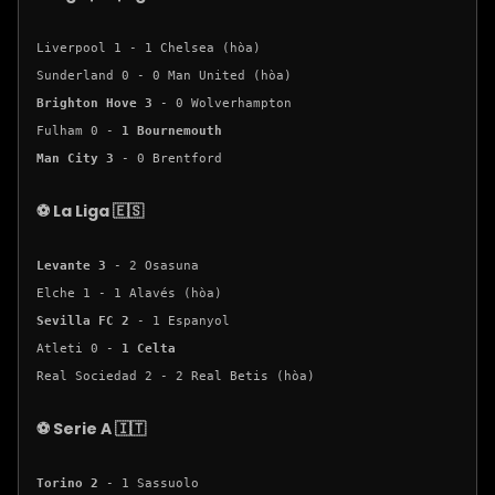
Liverpool 1 - 1 Chelsea (hòa)
Sunderland 0 - 0 Man United (hòa)
Brighton Hove 3
- 0 Wolverhampton
Fulham 0 -
1 Bournemouth
Man City 3
- 0 Brentford
⚽ La Liga 🇪🇸
Levante 3
- 2 Osasuna
Elche 1 - 1 Alavés (hòa)
Sevilla FC 2
- 1 Espanyol
Atleti 0 -
1 Celta
Real Sociedad 2 - 2 Real Betis (hòa)
⚽ Serie A 🇮🇹
Torino 2
- 1 Sassuolo