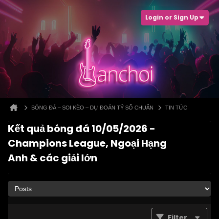
Login or Sign Up
BÓNG ĐÁ – SOI KÈO – DỰ ĐOÁN TỶ SỐ CHUẨN
TIN TỨC
Kết quả bóng đá 10/05/2026 -
Champions League, Ngoại Hạng
Anh & các giải lớn
Filter