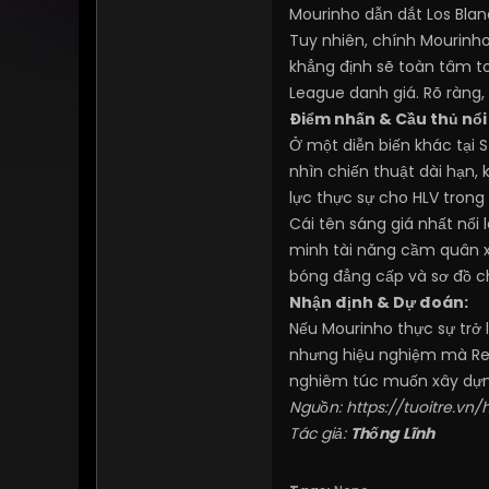
Mourinho dẫn dắt Los Blan
Tuy nhiên, chính Mourinho
khẳng định sẽ toàn tâm 
League danh giá. Rõ ràng,
Điểm nhấn & Cầu thủ nổi 
Ở một diễn biến khác tại 
nhìn chiến thuật dài hạn, 
lực thực sự cho HLV trong
Cái tên sáng giá nhất nổi 
minh tài năng cầm quân x
bóng đẳng cấp và sơ đồ ch
Nhận định & Dự đoán:
Nếu Mourinho thực sự trở l
nhưng hiệu nghiệm mà Rea
nghiêm túc muốn xây dựng
Nguồn:
https://tuoitre.vn
Tác giả:
Thống Lĩnh