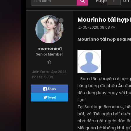
Page
of
1
Mourinho tái hợp 
12-05-2026, 08:08 PM
Mourinho tái hợp Real M
momonini1
Senior Member
Join Date:
Apr 2026
Posts:
5399
Bom tấn chuyển nhượng
Làng bóng đá châu Âu đang
Share
đều đang loay hoay với b
Tweet
sục!
Tại Santiago Bernabeu, bầ
bát, và "Dải ngân hà" dườ
nhớ đến một người đàn ông
Mối quan hệ khăng khít giữ