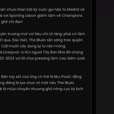
hận chưa nhận bất kỳ cuộc gọi nào từ Madrid và
 với Sporting Lisbon giành tấm vé Champions
 ghế chỉ đạo!
yền trưởng mới với tiêu chí rõ ràng: phải có tầm
kết quả. Đặc biệt, The Blues sẵn sàng trao quyền
y CLB muốn xây dựng lại từ nền móng.
và Liverpool. Vị HLV người Tây Ban Nha đã chứng
3-2024 với lối chơi pressing tầm cao, kiểm soát
 Bàn tay sắt của ông có thể là liều thuốc đắng
g đáng là lựa chọn số một nếu The Blues
sẽ là mùa chuyển nhượng ghế nóng cực kỳ kịch