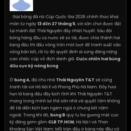
Giải bóng đá nữ Cúp Quốc Gia 2026 chính thức khai
màn từ ngày
13 đến 27 tháng 5
, với sân chơi được đặt
tại mảnh đất Thái Nguyên đầy nhiệt huyết. Sáu đội
bóng hàng đầu cả nước sẽ so tài, được chia thành hai
bảng đấu thi đấu vòng tròn một lượt để tranh suất vào
vòng bán kết, rồi từ đó quyết định ai xứng đáng nâng
cao chiếc cúp vô địch danh giá.
Cuộc chiến hai bảng
đấu cực kỳ nóng bỏng
Ở
bảng A
, đội chủ nhà
Thái Nguyên T&T
sẽ cùng
tranh tài với Hà Nội II và Phong Phú Hà Nam. Đây hứa
hẹn là bảng đấu đầy kịch tính khi Thái Nguyên T&T
mang trong mình lợi thế sân nhà và quyết tâm không
để tái diễn kịch bản ngậm ngùi ở chung kết năm
ngoái. Trong khi đó,
bảng B
quy tụ ba gương mặt cực
kỳ đáng gờm gồm
CLB TP.HCM
, Hà Nội I và Than
Khoáng Sản Việt Nam. Mỗi trận đấu ở bảng này đều có