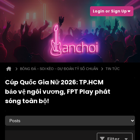
Login or Sign Up
BÓNG ĐÁ – SOI KÈO – DỰ ĐOÁN TỶ SỐ CHUẨN
TIN TỨC
Cúp Quốc Gia Nữ 2026: TP.HCM
bảo vệ ngôi vương, FPT Play phát
sóng toàn bộ!
Filter