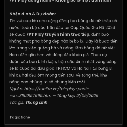
FPT Play đồng hành - Không bỏ lỡ một trận nào!
Nhận định & Dự đoán:
Tin vui cực lớn cho cộng đồng fan bóng đá nữ khắp cả
nước: toàn bộ các trận đấu tại Cúp Quốc Gia Nữ 2026
sẽ được
FPT Play truyền hình trực tiếp
, đảm bảo
không một pha bóng đẹp nào bị bỏ lỡ. Đây là bước tiến
lớn trong việc quảng bá và nâng tầm bóng đá nữ Việt
Nam đến gần hơn với đông đảo khán giả. Theo dự
đoán của ban bình luận, trận cầu đinh nhất vòng bảng
sẽ là cuộc đối đầu giữa TP.HCM và Hà Nội I tại bảng B,
khi cả hai đều ôm mộng tiến sâu. Về tổng thể, khả
năng cao chúng ta sẽ chứng kiến một
Nguồn:
https://tuoitre.vn/fpt-play-phat-
son...3152857665.htm
— Tổng hợp 13/05/2026
Tác giả:
Thống Lĩnh
Tags:
None