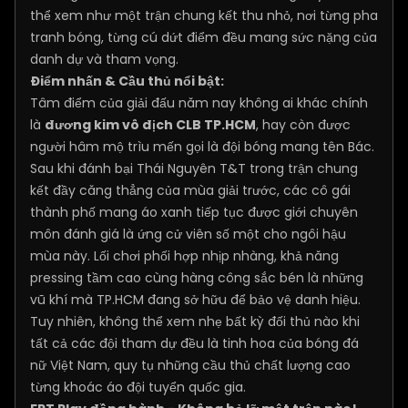
thể xem như một trận chung kết thu nhỏ, nơi từng pha
tranh bóng, từng cú dứt điểm đều mang sức nặng của
danh dự và tham vọng.
Điểm nhấn & Cầu thủ nổi bật:
Tâm điểm của giải đấu năm nay không ai khác chính
là
đương kim vô địch CLB TP.HCM
, hay còn được
người hâm mộ trìu mến gọi là đội bóng mang tên Bác.
Sau khi đánh bại Thái Nguyên T&T trong trận chung
kết đầy căng thẳng của mùa giải trước, các cô gái
thành phố mang áo xanh tiếp tục được giới chuyên
môn đánh giá là ứng cử viên số một cho ngôi hậu
mùa này. Lối chơi phối hợp nhịp nhàng, khả năng
pressing tầm cao cùng hàng công sắc bén là những
vũ khí mà TP.HCM đang sở hữu để bảo vệ danh hiệu.
Tuy nhiên, không thể xem nhẹ bất kỳ đối thủ nào khi
tất cả các đội tham dự đều là tinh hoa của bóng đá
nữ Việt Nam, quy tụ những cầu thủ chất lượng cao
từng khoác áo đội tuyển quốc gia.