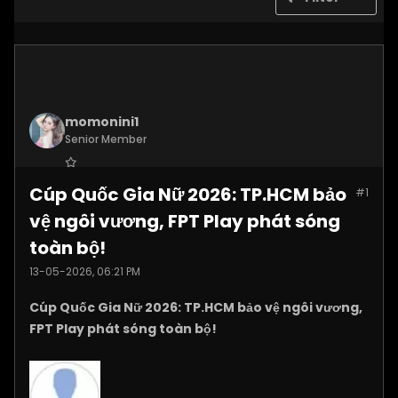
momonini1
Senior Member
Join Date:
Apr 2026
Cúp Quốc Gia Nữ 2026: TP.HCM bảo
#1
Posts:
5399
vệ ngôi vương, FPT Play phát sóng
toàn bộ!
13-05-2026, 06:21 PM
Cúp Quốc Gia Nữ 2026: TP.HCM bảo vệ ngôi vương,
FPT Play phát sóng toàn bộ!