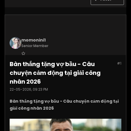
momonini1
Senior Member
Join Date:
Apr 2026
Bàn thắng tặng vợ bầu - Câu
#1
Posts:
5399
chuyện cảm động tại giải công
nhân 2026
22-05-2026, 09:23 PM
Bàn thắng tặng vợ bầu - Câu chuyện cảm động tại
giải công nhân 2026