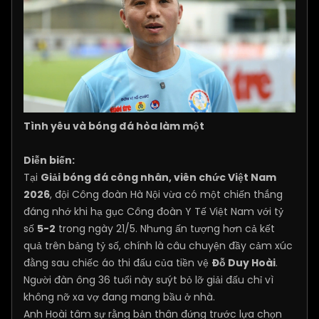
Tình yêu và bóng đá hòa làm một
Diễn biến:
Tại
Giải bóng đá công nhân, viên chức Việt Nam
2026
, đội Công đoàn Hà Nội vừa có một chiến thắng
đáng nhớ khi hạ gục Công đoàn Y Tế Việt Nam với tỷ
số
5-2
trong ngày 21/5. Nhưng ấn tượng hơn cả kết
quả trên bảng tỷ số, chính là câu chuyện đầy cảm xúc
đằng sau chiếc áo thi đấu của tiền vệ
Đỗ Duy Hoài
.
Người đàn ông 36 tuổi này suýt bỏ lỡ giải đấu chỉ vì
không nỡ xa vợ đang mang bầu ở nhà.
Anh Hoài tâm sự rằng bản thân đứng trước lựa chọn