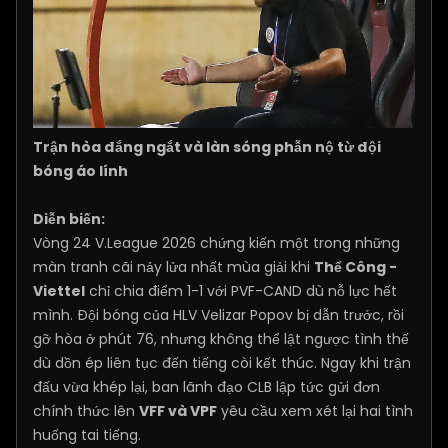
Trận hòa đắng ngắt và làn sóng phẫn nộ từ đội
bóng áo lính
Diễn biến:
Vòng 24 V.League 2026 chứng kiến một trong những
màn tranh cãi nảy lửa nhất mùa giải khi
Thể Công -
Viettel
chỉ chia điểm 1-1 với PVF-CAND dù nỗ lực hết
mình. Đội bóng của HLV Velizar Popov bị dẫn trước, rồi
gỡ hòa ở phút 76, nhưng không thể lật ngược tình thế
dù dồn ép liên tục đến tiếng còi kết thúc. Ngay khi trận
đấu vừa khép lại, ban lãnh đạo CLB lập tức gửi đơn
chính thức lên
VFF và VPF
yêu cầu xem xét lại hai tình
huống tai tiếng.