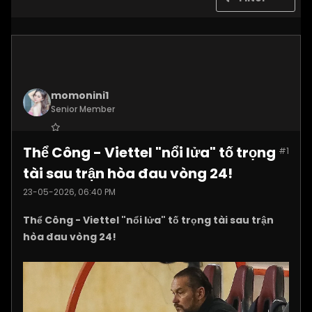
momonini1
Senior Member
Join Date:
Apr 2026
Thể Công - Viettel "nổi lửa" tố trọng
#1
Posts:
5399
tài sau trận hòa đau vòng 24!
23-05-2026, 06:40 PM
Thể Công - Viettel "nổi lửa" tố trọng tài sau trận
hòa đau vòng 24!