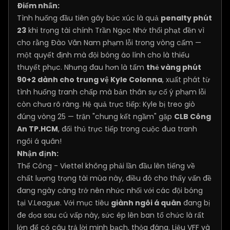
Điểm nhấn:
Tình huống đầu tiên gây bức xúc là quả
penalty phút
23
khi trọng tài chính Trần Ngọc Nhớ thổi phạt đền vì
cho rằng Đào Văn Nam phạm lỗi trong vòng cấm —
một quyết định mà đội bóng áo lính cho là thiếu
thuyết phục. Nhưng đau hơn là tấm
thẻ vàng phút
90+2 dành cho trung vệ Kyle Colonna
, xuất phát từ
tình huống tranh chấp mà bản thân sự cố ý phạm lỗi
còn chưa rõ ràng. Hệ quả trực tiếp: Kyle bị treo giò
đúng vòng 25 — trận "chung kết ngầm" gặp
CLB Công
An TP.HCM
, đối thủ trực tiếp trong cuộc đua tranh
ngôi á quân!
Nhận định:
Thể Công - Viettel không phải lần đầu lên tiếng về
chất lượng trọng tài mùa này, điều đó cho thấy vấn đề
đang ngày càng trở nên nhức nhối với các đội bóng
tại V.League. Với mục tiêu
giành ngôi á quân
đang bị
đe dọa sau cú vấp này, sức ép lên ban tổ chức là rất
lớn để có câu trả lời minh bạch, thỏa đáng. Liệu VFF và