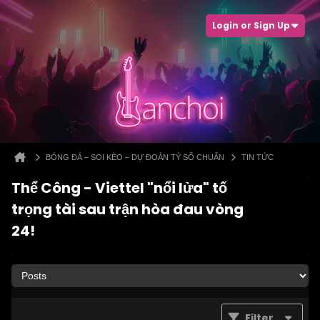
Login or Sign Up
BÓNG ĐÁ – SOI KÈO – DỰ ĐOÁN TỶ SỐ CHUẨN
TIN TỨC
Thể Công - Viettel "nổi lửa" tố
trọng tài sau trận hòa đau vòng
24!
Filter