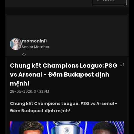
momonini1
Senior Member
Join Date:
Apr 2026
Chung kết Champions League: PSG
#1
Posts:
5399
vs Arsenal - Đêm Budapest định
mệnh!
29-05-2026, 07:32 PM
Chung kết Champions League: PSG vs Arsenal -
Đêm Budapest định mệnh!