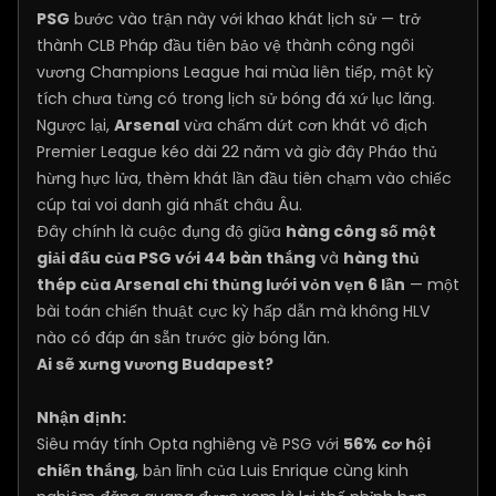
PSG
bước vào trận này với khao khát lịch sử — trở
thành CLB Pháp đầu tiên bảo vệ thành công ngôi
vương Champions League hai mùa liên tiếp, một kỳ
tích chưa từng có trong lịch sử bóng đá xứ lục lăng.
Ngược lại,
Arsenal
vừa chấm dứt cơn khát vô địch
Premier League kéo dài 22 năm và giờ đây Pháo thủ
hừng hực lửa, thèm khát lần đầu tiên chạm vào chiếc
cúp tai voi danh giá nhất châu Âu.
Đây chính là cuộc đụng độ giữa
hàng công số một
giải đấu của PSG với 44 bàn thắng
và
hàng thủ
thép của Arsenal chỉ thủng lưới vỏn vẹn 6 lần
— một
bài toán chiến thuật cực kỳ hấp dẫn mà không HLV
nào có đáp án sẵn trước giờ bóng lăn.
Ai sẽ xưng vương Budapest?
Nhận định:
Siêu máy tính Opta nghiêng về PSG với
56% cơ hội
chiến thắng
, bản lĩnh của Luis Enrique cùng kinh