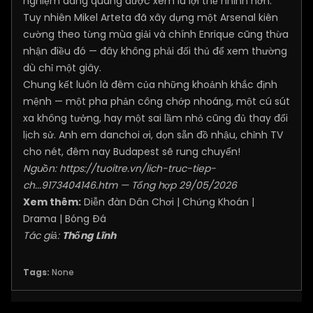
nghiệm đăng quang được xem là lợi thế nhỉnh hơn.
Tuy nhiên Mikel Arteta đã xây dựng một Arsenal kiên
cường theo từng mùa giải và chính Enrique cũng thừa
nhận điều đó — đây không phải đối thủ để xem thường
dù chỉ một giây.
Chung kết luôn là đêm của những khoảnh khắc định
mệnh — một pha phản công chớp nhoáng, một cú sút
xa không tưởng, hay một sai lầm nhỏ cũng đủ thay đổi
lịch sử. Anh em danchoi ơi, dọn sẵn đồ nhậu, chỉnh TV
cho nét, đêm nay Budapest sẽ rung chuyển!
Nguồn:
https://tuoitre.vn/lich-truc-tiep-
ch...9173404146.htm
— Tổng hợp 29/05/2026
Xem thêm:
Diễn đàn Dân Chơi
|
Chứng Khoán
|
Drama
|
Bóng Đá
Tác giả:
Thống Lĩnh
Tags:
None