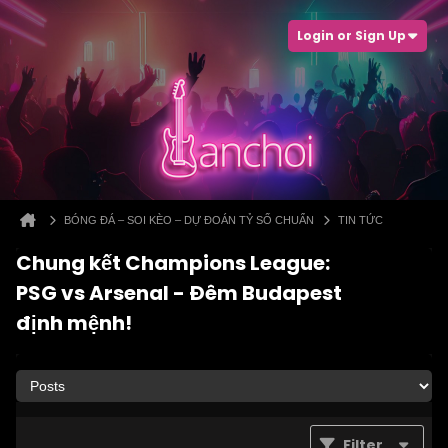
Login or Sign Up
BÓNG ĐÁ – SOI KÈO – DỰ ĐOÁN TỶ SỐ CHUẨN
TIN TỨC
Chung kết Champions League:
PSG vs Arsenal - Đêm Budapest
định mệnh!
Filter