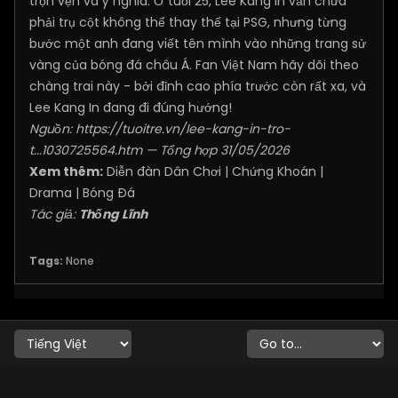
trọn vẹn và ý nghĩa. Ở tuổi 25, Lee Kang In vẫn chưa
phải trụ cột không thể thay thế tại PSG, nhưng từng
bước một anh đang viết tên mình vào những trang sử
vàng của bóng đá châu Á. Fan Việt Nam hãy dõi theo
chàng trai này - bởi đỉnh cao phía trước còn rất xa, và
Lee Kang In đang đi đúng hướng!
Nguồn:
https://tuoitre.vn/lee-kang-in-tro-
t...1030725564.htm
— Tổng hợp 31/05/2026
Xem thêm:
Diễn đàn Dân Chơi
|
Chứng Khoán
|
Drama
|
Bóng Đá
Tác giả:
Thống Lĩnh
Tags:
None