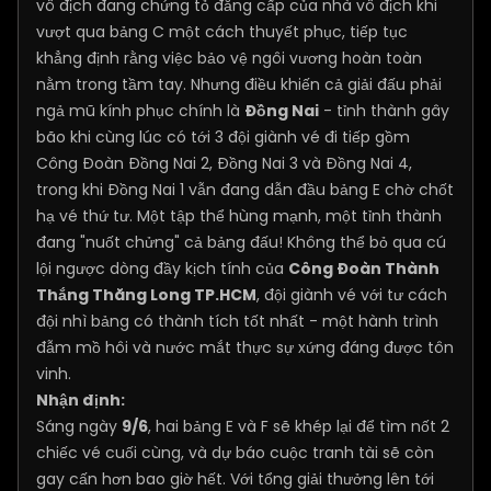
vô địch đang chứng tỏ đẳng cấp của nhà vô địch khi
vượt qua bảng C một cách thuyết phục, tiếp tục
khẳng định rằng việc bảo vệ ngôi vương hoàn toàn
nằm trong tầm tay. Nhưng điều khiến cả giải đấu phải
ngả mũ kính phục chính là
Đồng Nai
- tỉnh thành gây
bão khi cùng lúc có tới 3 đội giành vé đi tiếp gồm
Công Đoàn Đồng Nai 2, Đồng Nai 3 và Đồng Nai 4,
trong khi Đồng Nai 1 vẫn đang dẫn đầu bảng E chờ chốt
hạ vé thứ tư. Một tập thể hùng mạnh, một tỉnh thành
đang "nuốt chửng" cả bảng đấu! Không thể bỏ qua cú
lội ngược dòng đầy kịch tính của
Công Đoàn Thành
Thắng Thăng Long TP.HCM
, đội giành vé với tư cách
đội nhì bảng có thành tích tốt nhất - một hành trình
đẫm mồ hôi và nước mắt thực sự xứng đáng được tôn
vinh.
Nhận định:
Sáng ngày
9/6
, hai bảng E và F sẽ khép lại để tìm nốt 2
chiếc vé cuối cùng, và dự báo cuộc tranh tài sẽ còn
gay cấn hơn bao giờ hết. Với tổng giải thưởng lên tới