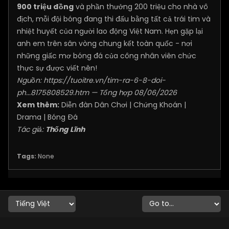
900 triệu đồng
và phần thưởng 200 triệu cho nhà vô
địch, mỗi đội bóng đang thi đấu bằng tất cả trái tim và
nhiệt huyết của người lao động Việt Nam. Hẹn gặp lại
anh em trên sân vòng chung kết toàn quốc - nơi
những giấc mơ bóng đá của công nhân viên chức
thực sự được viết nên!
Nguồn:
https://tuoitre.vn/tim-ra-6-8-doi-
ph...8175808529.htm
— Tổng hợp 08/06/2026
Xem thêm:
Diễn đàn Dân Chơi
|
Chứng Khoán
|
Drama
|
Bóng Đá
Tác giả:
Thống Lĩnh
Tags:
None