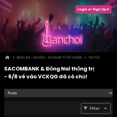
Login or Sign Up
BÓNG ĐÁ – SOI KÈO – DỰ ĐOÁN TỶ SỐ CHUẨN
TIN TỨC
SACOMBANK & Đồng Nai thống trị
- 6/8 vé vào VCKQG đã có chủ!
Filter