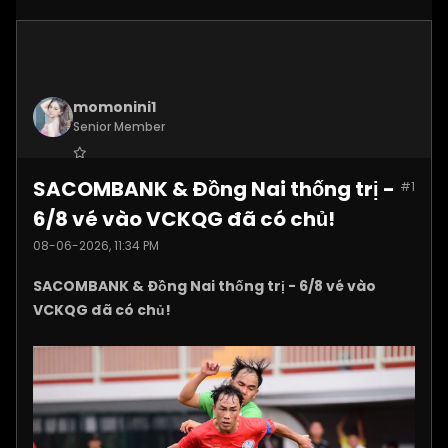
momonini1
Senior Member
Join Date:
Apr 2026
SACOMBANK & Đồng Nai thống trị -
#1
Posts:
5408
6/8 vé vào VCKQG đã có chủ!
08-06-2026, 11:34 PM
SACOMBANK & Đồng Nai thống trị - 6/8 vé vào
VCKQG đã có chủ!