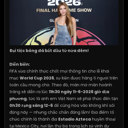
Đại tiệc bóng đá bắt đầu từ nửa đêm!
Diễn biến:
FIFA vừa chính thức chốt mọi thông tin cho lễ khai
mạc
World Cup 2026
, sự kiện được hàng tỉ người trên
toàn cầu mong chờ. Theo đó, màn mở màn hoành
tráng sẽ diễn ra lúc
11h30 ngày 11-6-2026 giờ địa
phương
, tức là anh em Việt Nam sẽ phải thức đến tận
0h30 rạng sáng 12-6
để cùng hòa vào không khí sôi
động này — nhưng chắc chắn đáng lắm! Địa điểm tổ
chức chính là thánh địa
Estadio Azteca
huyền thoại
tại Mexico City, nơi lần thứ ba trong lịch sử vinh dự