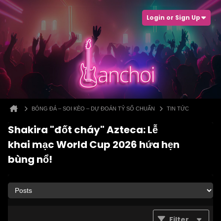
Login or Sign Up
BÓNG ĐÁ – SOI KÈO – DỰ ĐOÁN TỶ SỐ CHUẨN
TIN TỨC
Shakira "đốt cháy" Azteca: Lễ
khai mạc World Cup 2026 hứa hẹn
bùng nổ!
Filter