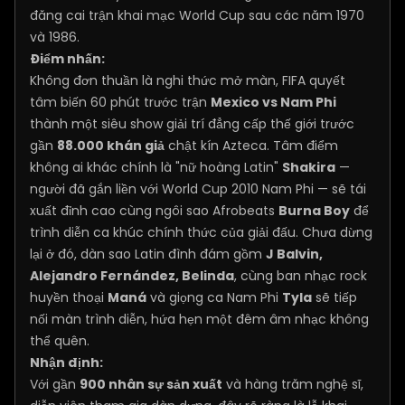
đăng cai trận khai mạc World Cup sau các năm 1970
và 1986.
Điểm nhấn:
Không đơn thuần là nghi thức mở màn, FIFA quyết
tâm biến 60 phút trước trận
Mexico vs Nam Phi
thành một siêu show giải trí đẳng cấp thế giới trước
gần
88.000 khán giả
chật kín Azteca. Tâm điểm
không ai khác chính là "nữ hoàng Latin"
Shakira
—
người đã gắn liền với World Cup 2010 Nam Phi — sẽ tái
xuất đỉnh cao cùng ngôi sao Afrobeats
Burna Boy
để
trình diễn ca khúc chính thức của giải đấu. Chưa dừng
lại ở đó, dàn sao Latin đình đám gồm
J Balvin,
Alejandro Fernández, Belinda
, cùng ban nhạc rock
huyền thoại
Maná
và giọng ca Nam Phi
Tyla
sẽ tiếp
nối màn trình diễn, hứa hẹn một đêm âm nhạc không
thể quên.
Nhận định:
Với gần
900 nhân sự sản xuất
và hàng trăm nghệ sĩ,