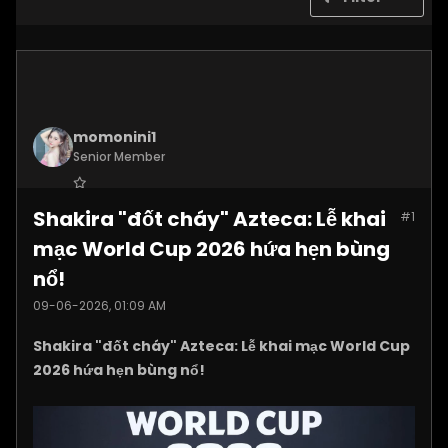
momonini1
Senior Member
Join Date:
Apr 2026
Shakira "đốt cháy" Azteca: Lễ khai
#1
Posts:
5399
mạc World Cup 2026 hứa hẹn bùng
nổ!
09-06-2026, 01:09 AM
Shakira "đốt cháy" Azteca: Lễ khai mạc World Cup
2026 hứa hẹn bùng nổ!