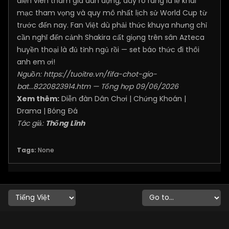
diễn viên tham gia dàn dựng, đây rõ ràng là lễ khai
mạc tham vọng và quy mô nhất lịch sử World Cup từ
trước đến nay. Fan Việt dù phải thức khuya nhưng chỉ
cần nghĩ đến cảnh Shakira cất giọng trên sân Azteca
huyền thoại là đủ tỉnh ngủ rồi — set báo thức đi thôi
anh em ơi!
Nguồn:
https://tuoitre.vn/fifa-chot-gio-
bat...8220823914.htm
— Tổng hợp 09/06/2026
Xem thêm:
Diễn đàn Dân Chơi
|
Chứng Khoán
|
Drama
|
Bóng Đá
Tác giả:
Thống Lĩnh
Tags:
None