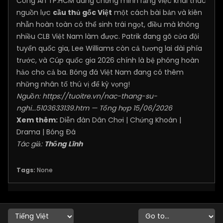
Công An TP.HCM đang chứng minh rằng việc khai thác
nguồn lực
cầu thủ gốc Việt
một cách bài bản và kiên
nhẫn hoàn toàn có thể sinh trái ngọt, điều mà không
nhiều CLB Việt Nam làm được. Patrik đang gõ cửa đội
tuyển quốc gia, Lee Williams còn cả tương lai dài phía
trước, và Cúp quốc gia 2026 chính là bệ phóng hoàn
hảo cho cả ba. Bóng đá Việt Nam đang có thêm
những nhân tố thú vị để kỳ vọng!
Nguồn:
https://tuoitre.vn/nac-thang-su-
nghi...5103633139.htm
— Tổng hợp 15/06/2026
Xem thêm:
Diễn đàn Dân Chơi
|
Chứng Khoán
|
Drama
|
Bóng Đá
Tác giả:
Thống Lĩnh
Tags:
None