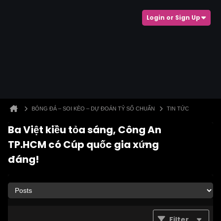
Login or Sign Up
BÓNG ĐÁ – SOI KÈO – DỰ ĐOÁN TỶ SỐ CHUẨN
TIN TỨC
Ba Việt kiều tỏa sáng, Công An
TP.HCM có Cúp quốc gia xứng
đáng!
Filter