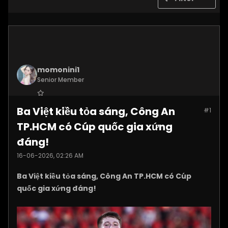
momonini1
Senior Member
Join Date:
Apr 2026
Ba Việt kiều tỏa sáng, Công An
#1
Posts:
5399
TP.HCM có Cúp quốc gia xứng
đáng!
16-06-2026, 02:26 AM
Ba Việt kiều tỏa sáng, Công An TP.HCM có Cúp
quốc gia xứng đáng!