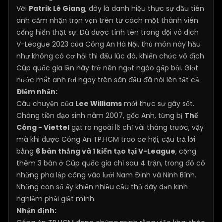
Với
Patrik Lê Giang
, đây là danh hiệu thực sự đầu tiên
anh cảm nhận trọn vẹn trên tư cách một thành viên
cống hiến thật sự. Dù được tính tên trong đội vô địch
V-League 2023 của Công An Hà Nội, thủ môn này hầu
như không có cơ hội thi đấu lúc đó, khiến chức vô địch
Cúp quốc gia lần này trở nên ngọt ngào gấp bội. Giọt
nước mắt anh rơi ngay trên sân đấu đã nói lên tất cả.
Điểm nhấn:
Câu chuyện của
Lee Williams
mới thực sự gây sốt.
Chàng tiền đạo sinh năm 2007, gốc Anh, từng bị
Thể
Công - Viettel
gạt ra ngoài lề chỉ vài tháng trước, vậy
mà khi được Công An TP.HCM trao cơ hội, cậu trả lời
bằng
6 bàn thắng và 1 kiến tạo tại V-League
, cộng
thêm 3 bàn ở Cúp quốc gia chỉ sau 4 trận, trong đó có
những pha lập công vào lưới Nam Định và Ninh Bình.
Những con số ấy khiến nhiều cầu thủ dày dạn kinh
nghiệm phải giật mình.
Nhận định: