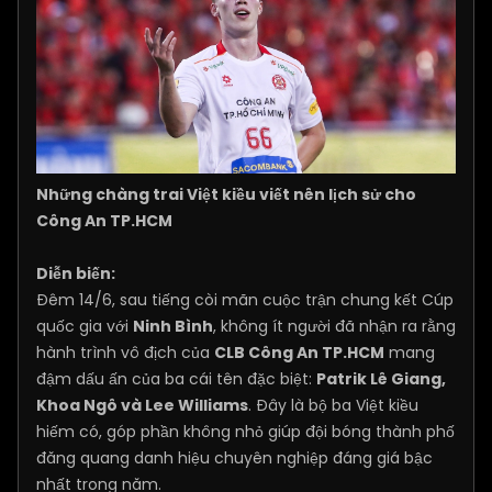
Những chàng trai Việt kiều viết nên lịch sử cho
Công An TP.HCM
Diễn biến:
Đêm 14/6, sau tiếng còi mãn cuộc trận chung kết Cúp
quốc gia với
Ninh Bình
, không ít người đã nhận ra rằng
hành trình vô địch của
CLB Công An TP.HCM
mang
đậm dấu ấn của ba cái tên đặc biệt:
Patrik Lê Giang,
Khoa Ngô và Lee Williams
. Đây là bộ ba Việt kiều
hiếm có, góp phần không nhỏ giúp đội bóng thành phố
đăng quang danh hiệu chuyên nghiệp đáng giá bậc
nhất trong năm.