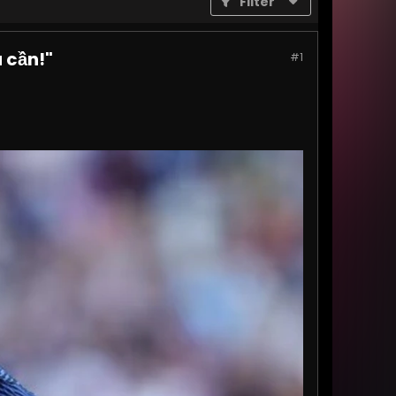
Filter
 cần!"
#1