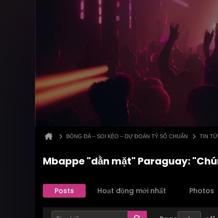
BÓNG ĐÁ – SOI KÈO – DỰ ĐOÁN TỶ SỐ CHUẨN
TIN T
Mbappe "dằn mặt" Paraguay: "Chúng
Posts
Hoạt động mới nhất
Photos