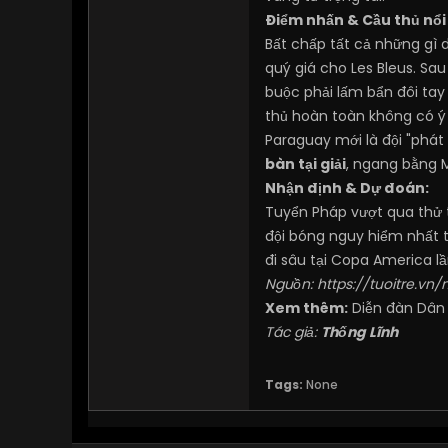
Điểm nhấn & Cầu thủ nổi 
Bất chấp tất cả những gì d
quý giá cho Les Bleus. Sau
buộc phải lấm bẩn đôi tay
thủ hoàn toàn không có ý 
Paraguay mới là đội "phá
bàn tại giải
, ngang bằng M
Nhận định & Dự đoán:
Tuyển Pháp vượt qua thử th
đội bóng nguy hiểm nhất t
đi sâu tại Copa America lầ
Nguồn:
https://tuoitre.vn
Xem thêm:
Diễn đàn Dân
Tác giả:
Thống Lĩnh
Tags:
None