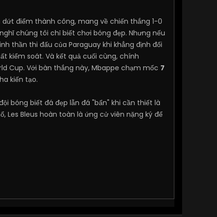
 dứt điểm thành công, mang về chiến thắng 1-0
ọ nghĩ chúng tôi chỉ biết chơi bóng đẹp. Nhưng nếu
inh thần thi đấu của Paraguay khi khẳng định đối
t kiểm soát. Và kết quả cuối cùng, chính
 World Cup. Với bàn thắng này, Mbappe chạm mốc
7
a kiến tạo.
i bóng biết đá đẹp lẫn đá "bẩn" khi cần thiết là
, Les Bleus hoàn toàn là ứng cử viên nặng ký để