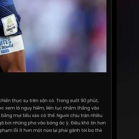
iến thực sự trên sân cỏ. Trong suốt 90 phút,
ược xem là nguy hiểm, liên tục nhắm thẳng vào
bằng mọi tiểu xảo có thể. Người chịu trận nhiều
 ngã bởi những pha vào bóng ác ý. Điều khó tin hơn
hạm lỗi ít hơn một nửa lại phải gánh tới ba thẻ