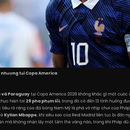
 nhượng tại Copa America
p và Paraguay
tại Copa America 2026 không khác gì một cuộc ch
thực hiện tới
29 pha phạm lỗi
, trong đó có đến 13 tình huống đ
c tiêu rõ ràng của đội bóng Nam Mỹ là phá vỡ nhịp chơi của Pháp 
là
Kylian Mbappe
, khi siêu sao của Real Madrid liên tục bị đốn
rận mà không nhận lấy một tấm thẻ vàng nào, trong khi Pháp dù p