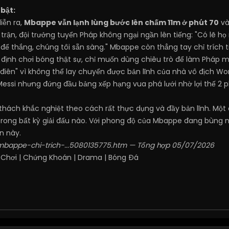
bật:
iễn ra,
Mbappe vẫn lạnh lùng bước lên chấm 11m ở phút 70
và
 trận, đội trưởng tuyển Pháp không ngại ngần lên tiếng: "Có lẽ h
 để thắng, chúng tôi sẵn sàng." Mbappe còn thẳng tay chỉ trích t
định chơi bóng thật sự, chỉ muốn dùng chiêu trò để làm Pháp mấ
t điên" vì không thể lay chuyển được bản lĩnh của nhà vô địch
essi nhưng đứng đầu bảng xếp hạng vua phá lưới nhờ lợi thế 2 ph
ách khắc nghiệt theo cách rất thực dụng và đầy bản lĩnh. Một độ
rong bất kỳ giải đấu nào. Với phong độ của Mbappe đang bùng nổ
n này.
/mbappe-chi-trich-...5080135775.htm
— Tổng hợp 05/07/2026
 Chơi
|
Chứng Khoán
|
Drama
|
Bóng Đá