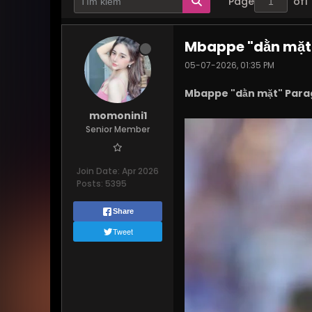
Page
of
1
Mbappe "dằn mặt"
05-07-2026, 01:35 PM
Mbappe "dằn mặt" Parag
momonini1
Senior Member
Join Date:
Apr 2026
Posts:
5395
Share
Tweet